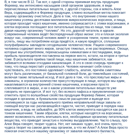
В, в том числе В 12. Так вот, с одной стороны принимая внутрь продукцию
Форевер, мы интенсивно насыщаем свой организм здоровьем, в виде
перечисленных питательных веществ, с другой стороны, сок и мякоть Алое
Вера, содержащийся в Форевер продукции, словно волшебная метла помогает
нашему организму очиститься. Дело в том, что внутренние стенки нашего
кишечника усеяны десятками миллионов микроскопических ворсинок, и пища,
которая проходит через кишечник, именно соприкасается с этими ворсинками, и
клетки ворсинок поглощают все питательные вещества из пищи, тем самым
давая нашему организму “топливо”. Но это, дорогой читатель в идеале.
Современный человек ведёт беспорядочный образ жизни: это и плохая экология
вокруг нас, современный человек живёт в ускоренном темпе, нужно везде
успеть, пищу мы потребляем когда придётся, и какую придётся, сплошные
полуфабрикаты завладели сегодняшним человечеством. Рацион современного
человека содержит много жиров, зачастую тяжелых, и не растворяемых. Овощи,
которые мы употребляем, перенасыщены химикатами и пестицидами, ведь
прибыль производителя поставлена на первое место, кстати, на второе и третье
тоже. В результате приёма такой пищи, наш кишечник забивается, как
забивается всякими отходами канализация. А это в свою очередь приводит к
тому, что пища перестаёт усваиваться. Человек начинает себя плохо
чувствовать, его постоянно одолевает слабость, апатия, причём симптомы
могут быть различными, от банальной головной боли, до тяжелейших состояний,
включая также летальный исход. И всё дело в том, что пресловутые жиры и
химикаты, в огромном количестве присутствующие в пище, которую мы едим,
накапливаются ка внутренней стенке кишечника, и ворсинки просто
слепливаются в жирах, и ни о каком усвоении питательных веществ уже
говорить не приходится. И вот тут, без всякого пафоса и преувеличения хочу
отметить просто волшебные свойства продукции Форевер Ливинг, которая
попадая в организм, в буквальном смысле расщепляя и выводя все
скопившиеся за годы неправильного приёма неправильной пищи завалы из
гниющей внутри нас разлагающейся гадости, чистит, приводит в порядок наш
кишечник, а ведь не забывайте, до 90% клеток иммунитета находятся как раз в
тонком кишечнике. Таким образом, клетки, которые находятся на ворсинках,
имеют возможность опять впитывать все, необходимые организму питательные
вещества, что приводит зачастую к полному выздоровлению. Часто слышу, про
Алое Вера говорят, творит чудеса. Нет, нет никаких чудес, всё очень просто,
чудеса творит на самом деле наш организм, а что же Алое? А Алое Вера просто
помогая очиститься нашему организму от завалов ненужного балласта,