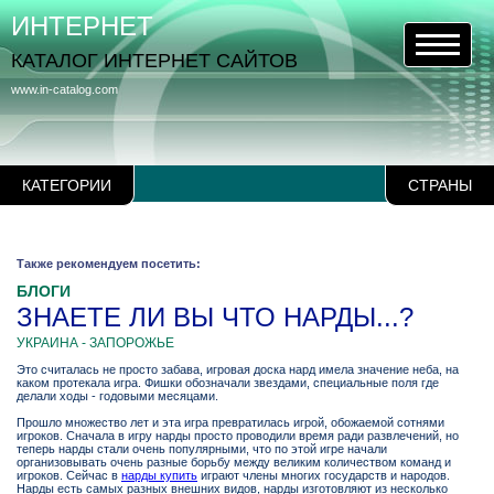
ИНТЕРНЕТ
КАТАЛОГ ИНТЕРНЕТ САЙТОВ
www.in-catalog.com
КАТЕГОРИИ
СТРАНЫ
Также рекомендуем посетить:
БЛОГИ
ЗНАЕТЕ ЛИ ВЫ ЧТО НАРДЫ...?
УКРАИНА - ЗАПОРОЖЬЕ
Это считалась не просто забава, игровая доска нард имела значение неба, на
каком протекала игра. Фишки обозначали звездами, специальные поля где
делали ходы - годовыми месяцами.
Прошло множество лет и эта игра превратилась игрой, обожаемой сотнями
игроков. Сначала в игру нарды просто проводили время ради развлечений, но
теперь нарды стали очень популярными, что по этой игре начали
организовывать очень разные борьбу между великим количеством команд и
игроков. Сейчас в
нарды купить
играют члены многих государств и народов.
Нарды есть самых разных внешних видов, нарды изготовляют из несколько