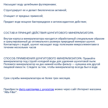
Насыщает воду целебными фуллеренами;
Структурирует ее и делает биологически активной;
Очищает от вредных примесей;
Придает воде мощное бактерицидное и антиоксидантное действие;
СОСТАВ И ПРИНЦИП ДЕЙСТВИЯ ШУНГИТОВОГО МИНЕРАЛИЗАТОРА:
Внутри корпуса минерализатора находится обработанный специальным образом
и гранулированный до оптимального размера природный минерал шунгит.
Контактируя с водой, шунгит насыщает воду полезными микроэлементами в
течении нескольких часов
СПОСОБ ПРИМЕНЕНИЯ ШУНГИТОВОГО МИНЕРАЛИЗАТОРА: Промойте
минерализатор под струей холодной воды для удаления шунгитовой пыли.
Положите минерализатор на дно нижней колбы фильтр — кувшина или другой
пищевой емкости. Следите за тем, чтобы минерализатор всегда был в воде.
Срок службы минерализатора не более трех месяцев.
Приобрести
фито-картриджи с шунгитом
можно через сайт Интернет магазина
"Alfa-Filter".