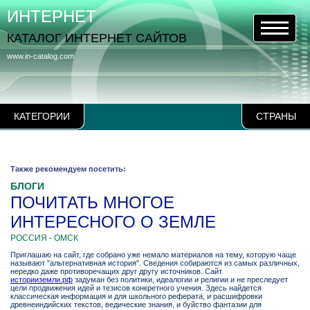
ИНТЕРНЕТ
КАТАЛОГ ИНТЕРНЕТ САЙТОВ
www.in-catalog.com
КАТЕГОРИИ
СТРАНЫ
Также рекомендуем посетить:
БЛОГИ
ПОЧИТАТЬ МНОГОЕ
ИНТЕРЕСНОГО О ЗЕМЛЕ
РОССИЯ - ОМСК
Приглашаю на сайт, где собрано уже немало материалов на тему, которую чаще
называют "альтернативная история". Сведения собираются из самых различных,
нередко даже противоречащих друг другу источников. Сайт
историиземли.рф
задуман без политики, идеалогии и религии и не преследует
цели продвижения идей и тезисов конкретного учения. Здесь найдется
классическая информация и для школьного реферата, и расшифровки
древнеиндийских текстов, ведические знания, и буйство фантазии для