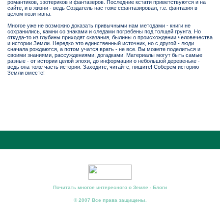
романтиков, эзотериков и фантазеров. Последние кстати приветствуются и на
сайте, и в жизни - ведь Создатель нас тоже сфантазировал, т.е. фантазия в
целом позитивна.
Многое уже не возможно доказать привычными нам методами - книги не
сохранились, камни со знаками и следами погребены под толщей грунта. Но
откуда-то из глубины приходят сказания, былины о происхождении человечества
и истории Земли. Нередко это единственный источник, но с другой - люди
сначала рождаются, а потом учатся врать - не все. Вы можете поделиться и
своими знаниями, рассуждениями, догадками. Материалы могут быть самые
разные - от истории целой эпохи, до информации о небольшой деревеньке -
ведь она тоже часть истории. Заходите, читайте, пишите! Соберем историю
Земли вместе!
Почитать многое интересного о Земле - Блоги
© 2007 Все права защищены.