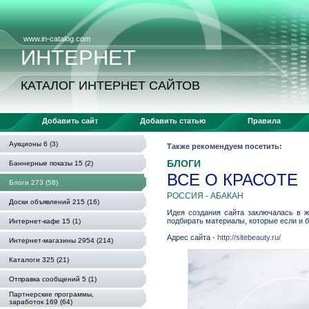
www.in-catalog.com
ИНТЕРНЕТ
КАТАЛОГ ИНТЕРНЕТ САЙТОВ
Добавить сайт
Добавить статью
Правила
Аукционы 6 (3)
Также рекомендуем посетить:
БЛОГИ
Баннерные показы 15 (2)
ВСЕ О КРАСОТЕ
Блоги 273 (58)
РОССИЯ - АБАКАН
Доски объявлений 215 (16)
Идея создания сайта заключалась в ж
подбирать материалы, которые если и 
Интернет-кафе 15 (1)
Адрес сайта -
http://sitebeauty.ru/
Интернет-магазины 2954 (214)
Каталоги 325 (21)
Отправка сообщений 5 (1)
Партнерские программы,
заработок 169 (64)