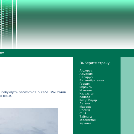
дам
Выберите страну:
Андорра
Армения
Беларусь
Великобритания
Греция
Израиль
Испания
 побуждать заботиться о себе. Мы хотим
Казахстан
ие вещи.
Канада
Кот-д Ивуар
Латвия
Марокко
Россия
США
Тайланд
Узбекистан
Украина