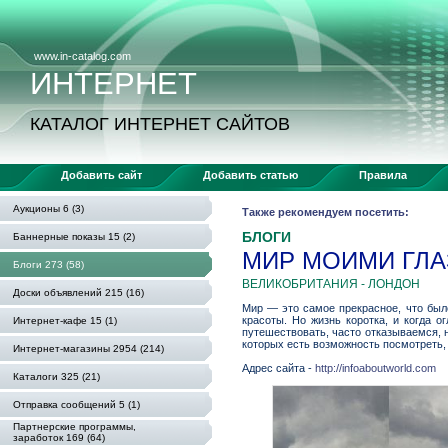
www.in-catalog.com
ИНТЕРНЕТ
КАТАЛОГ ИНТЕРНЕТ САЙТОВ
Добавить сайт
Добавить статью
Правила
Аукционы 6 (3)
Также рекомендуем посетить:
БЛОГИ
Баннерные показы 15 (2)
МИР МОИМИ ГЛ
Блоги 273 (58)
ВЕЛИКОБРИТАНИЯ - ЛОНДОН
Доски объявлений 215 (16)
Мир — это самое прекрасное, что было
красоты. Но жизнь коротка, и когда 
Интернет-кафе 15 (1)
путешествовать, часто отказываемся, н
которых есть возможность посмотреть, 
Интернет-магазины 2954 (214)
Адрес сайта -
http://infoaboutworld.com
Каталоги 325 (21)
Отправка сообщений 5 (1)
Партнерские программы,
заработок 169 (64)