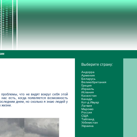
дам
Выберите страну:
Андорра
Армения
Беларусь
Великобритания
Греция
Израиль
Испания
 проблемы, что не видят вокруг себя этой
Казахстан
 нас есть, когда появляется возможность
Канада
последним днем, но сколько я знаю людей у
Кот-д Ивуар
 жизни.
Латвия
Марокко
Россия
США
Тайланд
Узбекистан
Украина