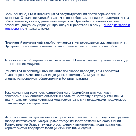
систем. Что обязательно сказывается на настроении.
Всем понятно, что интоксикация от злоупотребления плохо отражается на
здоровье. Однако не каждый знает, что способен сам определить момент, когда
обязательно нужна медицинская поддержка. При любых сомнения можно
позвонить дежурному врачу и проконсультироваться на тему -
вывод из запоя и
кодирование
от алкоголизма.
Подлинный алкогольный запой отличается в непреодолимом желании выпить.
Прекратить возлияние своими силами такой человек точно не способен.
То есть ему необходимо провести лечение. Причем таковое должно происходить
от настоящих медиков.
Рецепты от неравнодушных обывателей скорее навредят, чем сработают
благотворно. Качественная медицинская помощь базируется на
специализированном образовании и богатой практике.
Токсиколог проверяет состояние больного. Врачебная диагностика и
своевременный анамнез совместно создают настоящую картину клиники. А
значит, доктор перед лечением медикаментозными процедурами продумывает
план лечащего воздействия.
Использование медикаментозных средств не только соответствует инструкции
завода изготовителя. Медик кроме того учитывает возможные осложнения.
Только врач на базисе текущего состояния и выявленных индивидуальных
характеристик подбирает медицинский состав инфузии.