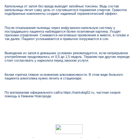
Капельница от запоя без вреда выводит запойные токсины. Ведь состав
капельницы лечит саму цель от случившегося поражения спиртом. Грамотно
подобранные компоненты создают надежный терапевтический эффект.
После откапывания пьяницы через инфузионно-капельную систему у
пострадавшего пациента наблюдается более позитивная картина. Уходят
признаки отравления. Снижаются негативные проявления в животе, в голове и
так далее. Пациент успокаивается и привычно погружается в сон.
Выведение из запоя в домашних условиях рекомендуется, если непрерывное
употребление продолжалось от 0,5 до 1,5 недель. Терапию при другом периоде
стоит согласовать у нарколога перед заказом услуги.
Белая горячка тяжкое осложнение алкозависимости. В этом виде больного
пациента алкоголика нужно лечить в стационаре.
По материалам официального сайта https://narkolog52.ru, частная скороя
помощь в Нижнем Новгороде.