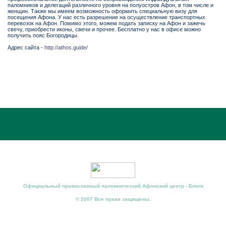
паломников и делегаций различного уровня на полуостров Афон, в том числе и
женщин. Также мы имеем возможность оформить специальную визу для
посещения Афона. У нас есть разрешение на осуществление транспортных
перевозок на Афон. Помимо этого, можем подать записку на Афон и зажечь
свечу, приобрести иконы, свечи и прочее. Бесплатно у нас в офисе можно
получить пояс Богородицы.
Адрес сайта -
http://athos.guide/
Официальный православный паломнический Афонский центр - Блоги
© 2007 Все права защищены.