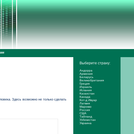
дам
Выберите страну:
Андорра
Армения
Беларусь
Великобритания
Греция
Израиль
Испания
Казахстан
Канада
ловека. Здесь возможно не только сделать
Кот-д Ивуар
Латвия
Марокко
Россия
США
Тайланд
Узбекистан
Украина