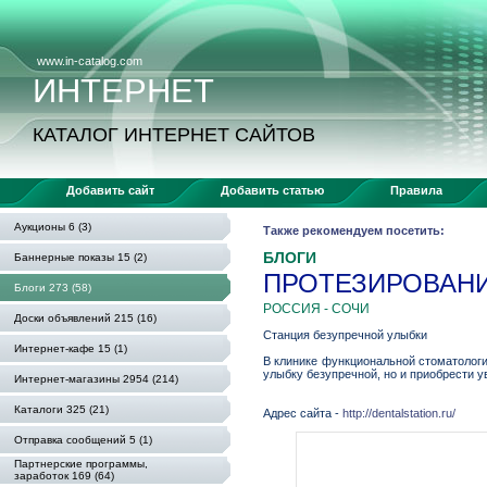
www.in-catalog.com
ИНТЕРНЕТ
КАТАЛОГ ИНТЕРНЕТ САЙТОВ
Добавить сайт
Добавить статью
Правила
Аукционы 6 (3)
Также рекомендуем посетить:
БЛОГИ
Баннерные показы 15 (2)
ПРОТЕЗИРОВАНИ
Блоги 273 (58)
РОССИЯ - СОЧИ
Доски объявлений 215 (16)
Станция безупречной улыбки
Интернет-кафе 15 (1)
В клинике функциональной стоматологи
улыбку безупречной, но и приобрести у
Интернет-магазины 2954 (214)
Каталоги 325 (21)
Адрес сайта -
http://dentalstation.ru/
Отправка сообщений 5 (1)
Партнерские программы,
заработок 169 (64)