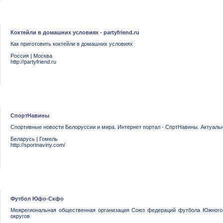
Коктейли в домашних условиях - partyfriend.ru
Как приготовить коктейли в домашних условиях
Россия
|
Москва
http://partyfriend.ru
СпортНавины
Спортивные новости Белоруссии и мира. Интернет портал - СпртНавины. Актуальн
Беларусь
|
Гомель
http://sportnaviny.com/
Футбол Юфо-Скфо
Межрегиональная общественная организация Союз федераций футбола Южного
округов