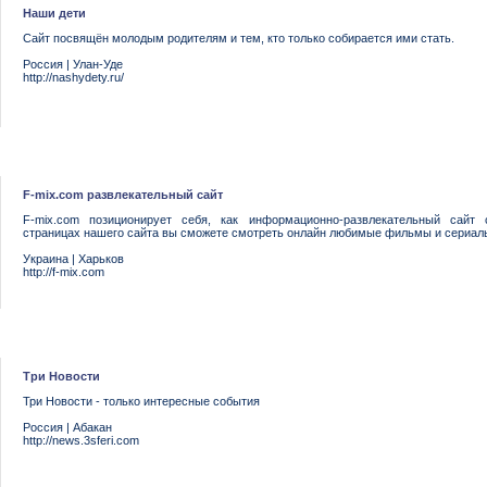
Наши дети
Сайт посвящён молодым родителям и тем, кто только собирается ими стать.
Россия
|
Улан-Уде
http://nashydety.ru/
F-mix.com развлекательный сайт
F-mix.com позиционирует себя, как информационно-развлекательный сайт
страницах нашего сайта вы сможете смотреть онлайн любимые фильмы и сериалы
Украина
|
Харьков
http://f-mix.com
Три Новости
Три Новости - только интересные события
Россия
|
Абакан
http://news.3sferi.com