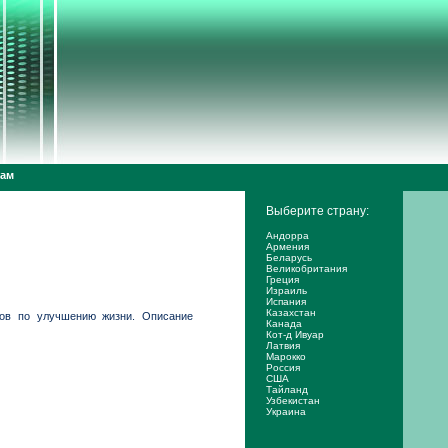
дам
Выберите страну:
Андорра
Армения
Беларусь
Великобритания
Греция
Израиль
Испания
Казахстан
гов по улучшению жизни. Описание
Канада
Кот-д Ивуар
Латвия
Марокко
Россия
США
Тайланд
Узбекистан
Украина