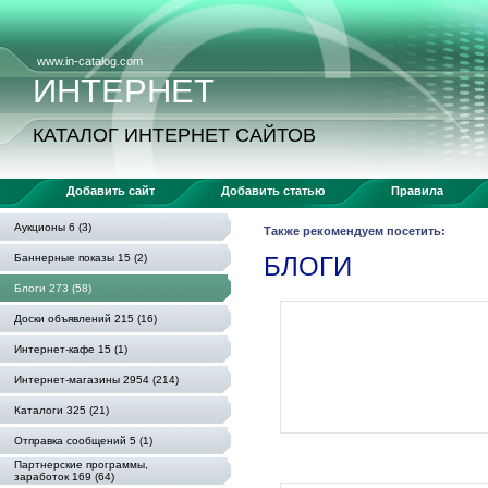
www.in-catalog.com
ИНТЕРНЕТ
КАТАЛОГ ИНТЕРНЕТ САЙТОВ
Добавить сайт
Добавить статью
Правила
Аукционы 6 (3)
Также рекомендуем посетить:
Баннерные показы 15 (2)
БЛОГИ
Блоги 273 (58)
Доски объявлений 215 (16)
Интернет-кафе 15 (1)
Интернет-магазины 2954 (214)
Каталоги 325 (21)
Отправка сообщений 5 (1)
Партнерские программы,
заработок 169 (64)