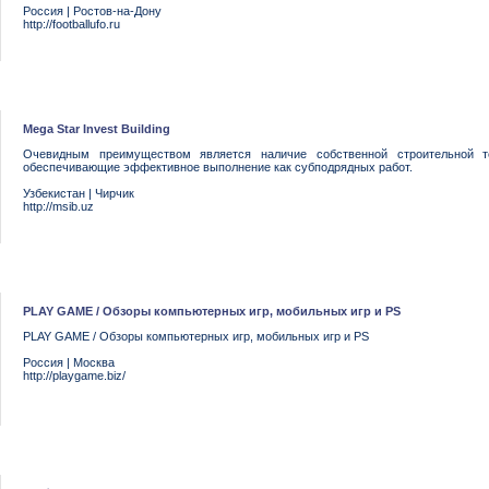
Россия
|
Ростов-на-Дону
http://footballufo.ru
Mega Star Invest Building
Очевидным преимуществом является наличие собственной строительной те
обеспечивающие эффективное выполнение как субподрядных работ.
Узбекистан
|
Чирчик
http://msib.uz
PLAY GAME / Обзоры компьютерных игр, мобильных игр и PS
PLAY GAME / Обзоры компьютерных игр, мобильных игр и PS
Россия
|
Москва
http://playgame.biz/