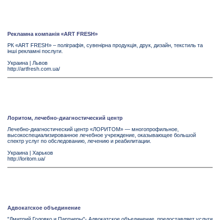
Рекламна компанія «ART FRESH»
РК «ART FRESH» – поліграфія, сувенірна продукція, друк, дизайн, текстиль та
інші рекламні послуги.
Украина
|
Львов
http://artfresh.com.ua/
Лоритом, лечебно-диагностический центр
Лечебно-диагностический центр «ЛОРИТОМ» — многопрофильное,
высокоспециализированное лечебное учреждение, оказывающее большой
спектр услуг по обследованию, лечению и реабилитации.
Украина
|
Харьков
http://loritom.ua/
Адвокатское объединение
"Дмитрий Головко и Партнеры"- Адвокатское объединение, предоставляет услуги