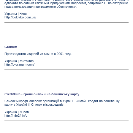
адвоката по самым сложным юридическим вопросам, защитой в IT на авторские
права пользования программного обеспечения.
Украина
|
Киев
http://golovko.com.ua/
Granum
Производство изделий из камня с 2001 года.
Украина
|
Житомир
http://b-granum.com/
CreditHub - гроші онлайн на банківську карту
Список мікрофінансових організацій в Україні . Онлайн кредит на банківську
карту в Україні ⇧ Список мікрокредитів.
Украина
|
Львов
http://mfo24.info