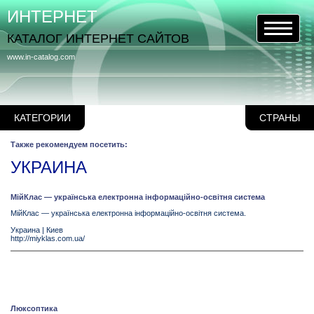
ИНТЕРНЕТ
КАТАЛОГ ИНТЕРНЕТ САЙТОВ
www.in-catalog.com
КАТЕГОРИИ
СТРАНЫ
Также рекомендуем посетить:
УКРАИНА
МійКлас — українська електронна інформаційно-освітня система
МійКлас — українська електронна інформаційно-освітня система.
Украина
|
Киев
http://miyklas.com.ua/
Люксоптика