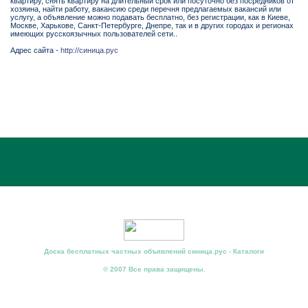
квартиру, снять квартиру на длительный срок или посуточно без посредников от
хозяина, найти работу, вакансию среди перечня предлагаемых вакансий или
услугу, а объявление можно подавать бесплатно, без регистрации, как в Киеве,
Москве, Харькове, Санкт-Петербурге, Днепре, так и в других городах и регионах
имеющих русскоязычных пользователей сети..
Адрес сайта -
http://синица.рус
Доска бесплатных частных объявлений синица.рус - Каталоги
© 2007 Все права защищены.