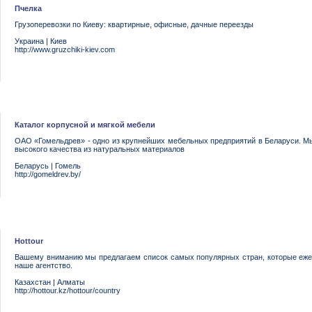
Пчелка
Грузоперевозки по Киеву: квартирные, офисные, дачные переезды
Украина
|
Киев
http://www.gruzchiki-kiev.com
Каталог корпусной и мягкой мебели
ОАО «Гомельдрев» - одно из крупнейших мебельных предприятий в Беларуси. 
высокого качества из натуральных материалов
Беларусь
|
Гомель
http://gomeldrev.by/
Hottour
Вашему вниманию мы предлагаем список самых популярных стран, которые еже
наше агентство.
Казахстан
|
Алматы
http://hottour.kz/hottour/country