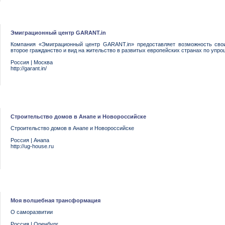
Эмиграционный центр GARANT.in
Компания «Эмиграционный центр GARANT.in» предоставляет возможность сво
второе гражданство и вид на жительство в развитых европейских странах по уп
Россия
|
Москва
http://garant.in/
Строительство домов в Анапе и Новороссийске
Строительство домов в Анапе и Новороссийске
Россия
|
Анапа
http://ug-house.ru
Моя волшебная трансформация
О саморазвитии
Россия
|
Оренбург