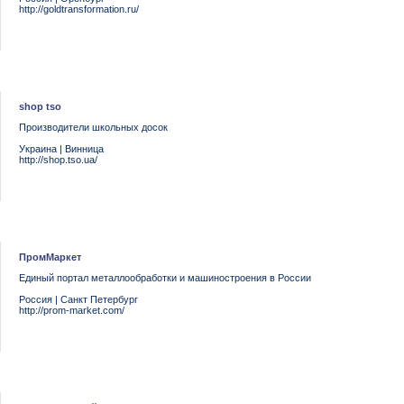
http://goldtransformation.ru/
shop tso
Производители школьных досок
Украина
|
Винница
http://shop.tso.ua/
ПромМаркет
Единый портал металлообработки и машиностроения в России
Россия
|
Санкт Петербург
http://prom-market.com/