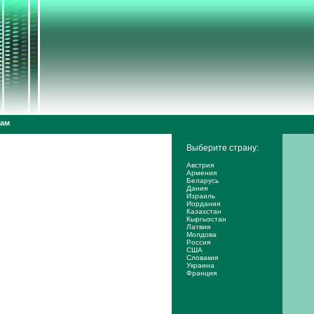
дам
Выберите страну:
Австрия
Армения
Беларусь
Дания
Израиль
Иордания
Казахстан
Кыргызстан
Латвия
Молдова
Россия
США
Словакия
Украина
Франция