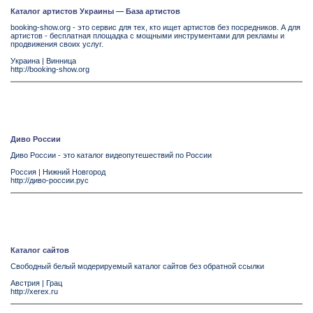
Каталог артистов Украины — База артистов
booking-show.org - это сервис для тех, кто ищет артистов без посредников. А для
артистов - бесплатная площадка с мощными инструментами для рекламы и
продвижения своих услуг.
Украина
|
Винница
http://booking-show.org
Диво России
Диво России - это каталог видеопутешествий по России
Россия
|
Нижний Новгород
http://диво-россии.рус
Каталог сайтов
Свободный белый модерируемый каталог сайтов без обратной ссылки
Австрия
|
Грац
http://xerex.ru