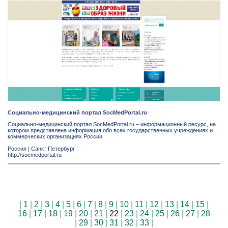
Социально-медицинский портал SocMedPortal.ru
Социально-медицинский портал SocMedPortal.ru – информационный ресурс, на
котором представлена информация обо всех государственных учреждениях и
коммерческих организациях России.
Россия
|
Санкт Петербург
http://socmedportal.ru
|
1
|
2
|
3
|
4
|
5
|
6
|
7
|
8
|
9
|
10
|
11
|
12
|
13
|
14
|
15
|
16
|
17
|
18
|
19
|
20
|
21
|
22
|
23
|
24
|
25
|
26
|
27
|
28
|
29
|
30
|
31
|
32
|
33
|