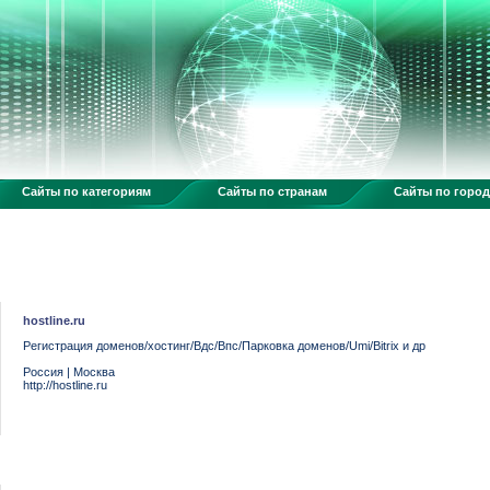
Сайты по категориям
Сайты по странам
Сайты по горо
hostline.ru
Регистрация доменов/хостинг/Вдс/Впс/Парковка доменов/Umi/Bitrix и др
Россия
|
Москва
http://hostline.ru