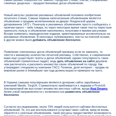
самых разных поверхностях: камнях, городских стенах, плитах, специальных
глиняных дощечках – предшественниках доски объявления.
Новый импульс развитию рекламных объявлений положило изобретение
печатного станка. Самым первым напечатанным объявлением является
объявление о продаже молитвенников на дверях Лондонской церкви ,
датированное 1472 г. Поначалу в рекламных объявлениях просто сообщалось о
наличии какого – либо товара, но через некоторое время такие тексты перестали
приносить пользу и объявления наполнились лозунгами и яркими рисунками.
Вскоре появились периодические издания, ориентированные исключительно на
рекламные объявления. В некоторых публиковались тексты на платной основе,
в другие можно было
добавить объявление бесплатно
.
Появление электронных досок объявлений призвано если не заменить, то
свести к минимуму количество печатной рекламы. Собственно, в современном
мире еще существуют газеты и доски объявлений, однако популярность таких
объявлений стремительно падает, ведь
дать объявление на сайте
дешевле
чем распечатать и расклеить множество своих объявлений по городу. Как
утверждают специалисты компании ТАСС-Телеком, доля интернет - продаж на
мировом рынке в ближайшие три года должна вырасти примерно на треть.
В Украине самыми популярными являются дочерние сайты зарубежных
компаний Slando, TorgUA. Стремительно приближается к лидерам и PromUA.
Альтернативой им выступает множество местных сайтов, вроде
Real Dreams
,
более узкой направленности с возможностью
разместить объявление
бесплатно
.
Согласно исследованиям, около 70% людей пользуются сайтами бесплатных
объявлений. Те, кто раз воспользовался услугами таких сайтов, вряд ли вновь
обратятся к газетным объявлениям. такие ресурсы предоставляют возможность