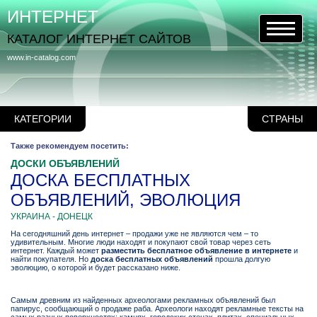
ИНТЕРНЕТ
КАТАЛОГ ИНТЕРНЕТ САЙТОВ
www.in-catalog.com
КАТЕГОРИИ
СТРАНЫ
Также рекомендуем посетить:
ДОСКИ ОБЪЯВЛЕНИЙ
ДОСКА БЕСПЛАТНЫХ
ОБЪЯВЛЕНИЙ, ЭВОЛЮЦИЯ
УКРАИНА - ДОНЕЦК
На сегодняшний день интернет – продажи уже не являются чем – то
удивительным. Многие люди находят и покупают свой товар через сеть
интернет. Каждый может
разместить бесплатное объявление в интернете
и
найти покупателя. Но
доска бесплатных объявлений
прошла долгую
эволюцию, о которой и будет рассказано ниже.
Самым древним из найденных археологами рекламных объявлений был
папирус, сообщающий о продаже раба. Археологи находят рекламные тексты на