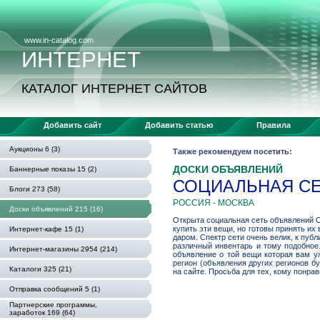
www.in-catalog.com
ИНТЕРНЕТ
КАТАЛОГ ИНТЕРНЕТ САЙТОВ
Добавить сайт
Добавить статью
Правила
Аукционы 6 (3)
Также рекомендуем посетить:
ДОСКИ ОБЪЯВЛЕНИЙ
Баннерные показы 15 (2)
СОЦИАЛЬНАЯ СЕТ
Блоги 273 (58)
РОССИЯ - МОСКВА
Доски объявлений 215 (16)
Открыта социальная сеть объявлений О
купить эти вещи, но готовы принять их 
Интернет-кафе 15 (1)
даром. Спектр сети очень велик, к публ
различный инвентарь и тому подобно
Интернет-магазины 2954 (214)
объявление о той вещи которая вам уж
регион (объявления других регионов б
Каталоги 325 (21)
на сайте. Просьба для тех, кому понра
Отправка сообщений 5 (1)
Партнерские программы,
заработок 169 (64)