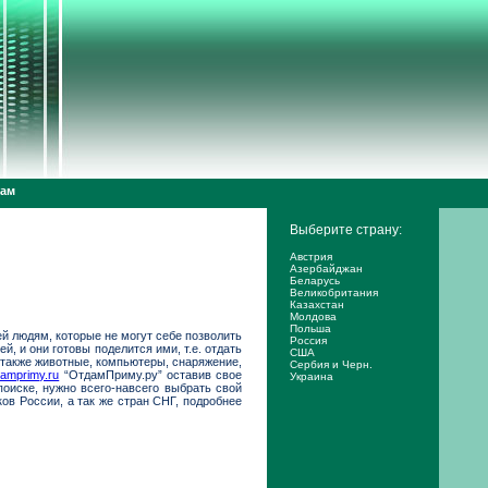
дам
Выберите страну:
Австрия
Азербайджан
Беларусь
Великобритания
Казахстан
Молдова
Польша
й людям, которые не могут себе позволить
Россия
й, и они готовы поделится ими, т.е. отдать
США
 а также животные, компьютеры, снаряжение,
Сербия и Черн.
amprimy.ru
“ОтдамПриму.ру” оставив свое
Украина
поиске, нужно всего-навсего выбрать свой
ов России, а так же стран СНГ, подробнее