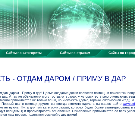
Сайты по категориям
Сайты по странам
Сайты по горо
Ь - ОТДАМ ДАРОМ / ПРИМУ В ДАР
тдам даром - Приму в дар! Целью создания доски является помощь в поиске тех веще
в дар. А так же объявления могут оставлять люди, у которых есть много ненужных веще
икации принимаются не только вещи, но и объекты (дома, гаражи, автомобили и т.д.),
е. Первый шаг в помощи другим вы всегда сможете сделать на нашем сайте
www.otd
е не нужна. Ну, а для той категории людей, которая будет более заинтересована в 
удут невидимы) и просматривать объявления. Объявления принимаются со всех уголк
вился наш ресурс, поделится ссылкой с друзьями!