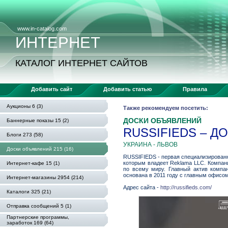
www.in-catalog.com
ИНТЕРНЕТ
КАТАЛОГ ИНТЕРНЕТ САЙТОВ
Добавить сайт
Добавить статью
Правила
Аукционы 6 (3)
Также рекомендуем посетить:
ДОСКИ ОБЪЯВЛЕНИЙ
Баннерные показы 15 (2)
RUSSIFIEDS – Д
Блоги 273 (58)
УКРАИНА - ЛЬВОВ
Доски объявлений 215 (16)
RUSSIFIEDS - первая специализирован
которым владеет Reklama LLC. Компан
Интернет-кафе 15 (1)
по всему миру. Главный актив компа
основана в 2011 году с главным офис
Интернет-магазины 2954 (214)
Адрес сайта -
http://russifieds.com/
Каталоги 325 (21)
Отправка сообщений 5 (1)
Партнерские программы,
заработок 169 (64)