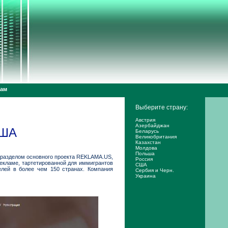
дам
Выберите страну:
Австрия
Азербайджан
США
Беларусь
Великобритания
Казахстан
Молдова
Польша
дразделом основного проекта REKLAMA.US,
Россия
екламе, тартетированной для иммигрантов
США
лей в более чем 150 странах. Компания
Сербия и Черн.
Украина