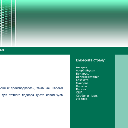
дам
Выберите страну:
Австрия
Азербайджан
Беларусь
Великобритания
Казахстан
Молдова
Польша
нных производителей, таких как Caparol,
Россия
США
 Для точного подбора цвета используем
Сербия и Черн.
Украина