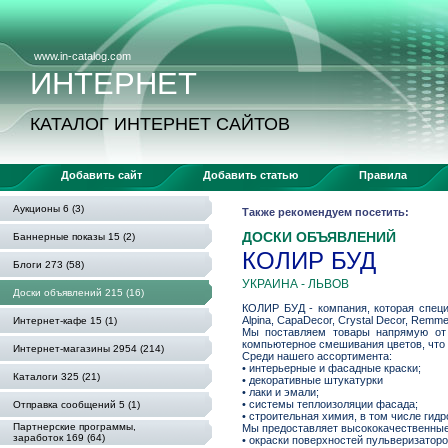
www.in-catalog.com
ИНТЕРНЕТ
КАТАЛОГ ИНТЕРНЕТ САЙТОВ
Добавить сайт
Добавить статью
Правила
Аукционы 6 (3)
Также рекомендуем посетить:
ДОСКИ ОБЪЯВЛЕНИЙ
Баннерные показы 15 (2)
КОЛИР БУД
Блоги 273 (58)
УКРАИНА - ЛЬВОВ
Доски объявлений 215 (16)
КОЛИР БУД - компания, которая специ
Alpina, CapaDecor, Crystal Decor, Remme
Интернет-кафе 15 (1)
Мы поставляем товары напрямую от 
компьютерное смешивания цветов, что 
Интернет-магазины 2954 (214)
Среди нашего ассортимента:
• интерьерные и фасадные краски;
Каталоги 325 (21)
• декоративные штукатурки
• лаки и эмали;
• системы теплоизоляции фасада;
Отправка сообщений 5 (1)
• строительная химия, в том числе гид
Партнерские программы,
Мы предоставляет высококачественные 
заработок 169 (64)
• окраски поверхностей пульверизаторо