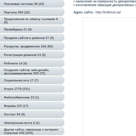
• нанесение на поверхность декоратив
Поисковые системы 39 (10)
• изготовление образцов декоративных 
Адрес сайта -
http://kolirbud.ua/
Порталы 560 (32)
Предложения по обмену ссылками 9
(5)
Провайдеры 21 (4)
Продажа сайтов и доменов 27 (3)
Раскрутка, продвижение 264 (90)
Регистрация доменов 13 (3)
Рейтинги 14 (4)
Создание сайтов, web-дизайн,
программирование 505 (75)
Социальная сеть 17 (7)
Услуги 1779 (151)
Файлообменники 23 (1)
Форумы 115 (17)
Хостинг 54 (9)
Электронная почта 4 (1)
Другие сайты, связанные с интернет
отраслью 434 (103)