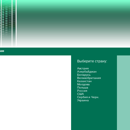
дам
Выберите страну:
Австрия
Азербайджан
Беларусь
Великобритания
Казахстан
Молдова
Польша
Россия
США
Сербия и Черн.
Украина