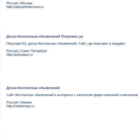
Россия
|
Москва
http://obiyavlenierossii.ru
Доска бесплатных объявлений Покупают. ру
Покупают.Ру, доска бесплатных объявлений. Сайт, где покупают и продают.
Россия
|
Санкт Петербург
http://pokypaut.ru
Доска бесплатных обьявлений
Сайт бесплатных обьявлений в интернете с каталогом фирм компаний и магазинов
Россия
|
Абакан
http://reklamnay.ru