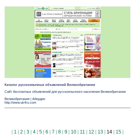
Каталог русскоязычных объявлений Великобритании
Сайт бесплатных объявлений для русскоязычного населения Великобритании
Великобритания
|
Абердин
http://www.uk4ru.com
|
1
|
2
|
3
|
4
|
5
|
6
|
7
|
8
|
9
|
10
|
11
|
12
|
13
|
14
|
15
|