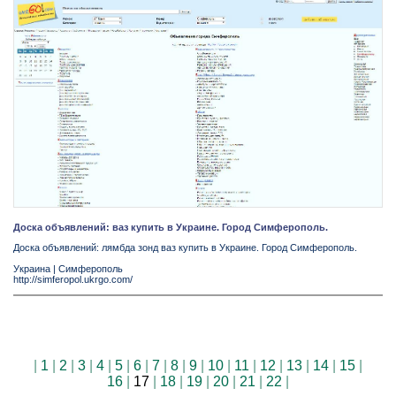
Доска объявлений: ваз купить в Украине. Город Симферополь.
Доска объявлений: лямбда зонд ваз купить в Украине. Город Симферополь.
Украина
|
Симферополь
http://simferopol.ukrgo.com/
|
1
|
2
|
3
|
4
|
5
|
6
|
7
|
8
|
9
|
10
|
11
|
12
|
13
|
14
|
15
|
16
|
17
|
18
|
19
|
20
|
21
|
22
|