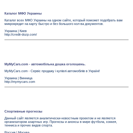
Каталог МФО Украины
Каталог всех МФО Украины на одном сайте, который поможет подобрать вам
микрокредит на карту быстро и без большого кол-ва документов.
Украина
|
Киев
http://credit-dozp.com/
MyMyCars.com - автомобільна дошка оголошень.
MyMyCars.com - Сервіс продажу і купівлі автомобілів в Україні!
Украина
|
Винница
http://mymycars.com
Спортивные прогнозы
Данный сайт является аналитически-новостным проектом и не является
организатором азартных игр. Прогнозы и анонсы в мире футбола, хоккея,
тенниса и прочих видов спорта.
Россия
|
Москва