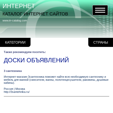
ИНТЕРНЕТ
КАТАЛОГ ИНТЕРНЕТ САЙТОВ
www.in-catalog.com
КАТЕГОРИИ
СТРАНЫ
Также рекомендуем посетить:
ДОСКИ ОБЪЯВЛЕНИЙ
3 сантехника
Интернет-магазин 3сантехника поможет найти всю необходимую сантехнику и
мебель для ванной (смесители, ванны, полотенцесушители, раковины, душевые
кабины).
Россия
|
Москва
http://3santehnika.ru/