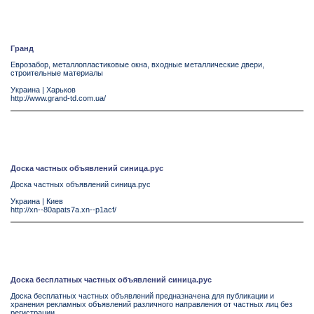
Гранд
Еврозабор, металлопластиковые окна, входные металлические двери,
строительные материалы
Украина
|
Харьков
http://www.grand-td.com.ua/
Доска частных объявлений синица.рус
Доска частных объявлений синица.рус
Украина
|
Киев
http://xn--80apats7a.xn--p1acf/
Доска бесплатных частных объявлений синица.рус
Доска бесплатных частных объявлений предназначена для публикации и
хранения рекламных объявлений различного направления от частных лиц без
регистрации