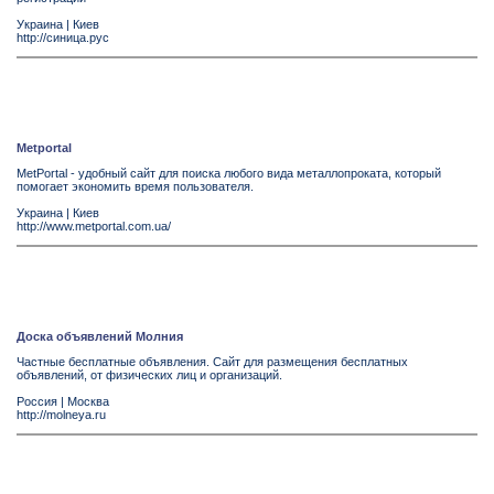
Украина
|
Киев
http://синица.рус
Metportal
MetPortal - удобный сайт для поиска любого вида металлопроката, который
помогает экономить время пользователя.
Украина
|
Киев
http://www.metportal.com.ua/
Доска объявлений Молния
Частные бесплатные объявления. Сайт для размещения бесплатных
объявлений, от физических лиц и организаций.
Россия
|
Москва
http://molneya.ru