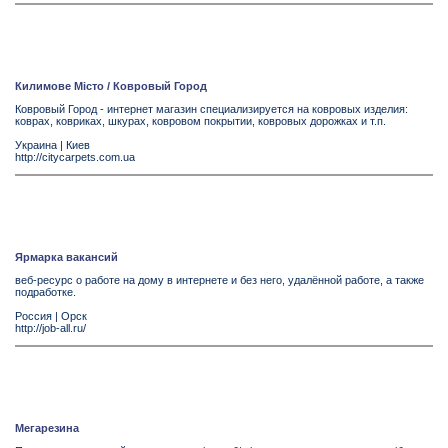
Килимове Місто / Ковровый Город
Ковровый Город - интернет магазин специализируется на ковровых изделия:
коврах, ковриках, шкурах, ковровом покрытии, ковровых дорожках и т.п.
Украина
|
Киев
http://citycarpets.com.ua
Ярмарка вакансий
веб-ресурс о работе на дому в интернете и без него, удалённой работе, а также
подработке.
Россия
|
Орск
http://job-all.ru/
Мегарезина