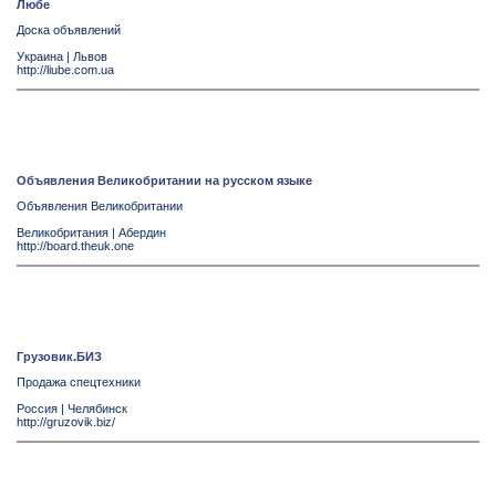
Любе
Доска объявлений
Украина
|
Львов
http://liube.com.ua
Объявления Великобритании на русском языке
Объявления Великобритании
Великобритания
|
Абердин
http://board.theuk.one
Грузовик.БИЗ
Продажа спецтехники
Россия
|
Челябинск
http://gruzovik.biz/