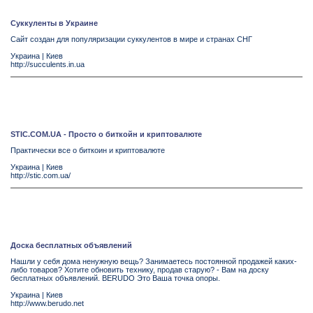
Суккуленты в Украине
Сайт создан для популяризации суккулентов в мире и странах СНГ
Украина
|
Киев
http://succulents.in.ua
STIC.COM.UA - Просто о биткойн и криптовалюте
Практически все о биткоин и криптовалюте
Украина
|
Киев
http://stic.com.ua/
Доска бесплатных объявлений
Нашли у себя дома ненужную вещь? Занимаетесь постоянной продажей каких-
либо товаров? Хотите обновить технику, продав старую? - Вам на доску
бесплатных объявлений. BERUDO Это Ваша точка опоры.
Украина
|
Киев
http://www.berudo.net