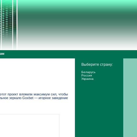
дам
Выберите страну:
Беларусь
Россия
Украина
 этот проект вложили максимум сил, чтобы
льное зеркало Goxbet — игорное заведение