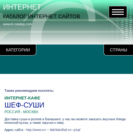
ИНТЕРНЕТ
КАТАЛОГ ИНТЕРНЕТ САЙТОВ
www.in-catalog.com
КАТЕГОРИИ
СТРАНЫ
Также рекомендуем посетить:
ИНТЕРНЕТ-КАФЕ
ШЕФ-СУШИ
РОССИЯ - МОСКВА
Доставка суши и роллов в Балашихе: у нас вы можете заказать вкусные блюда
японской кухни, а также закуски к пиву.
Адрес сайта -
http://www.xn----itbk9akd0af.xn--p1ai/