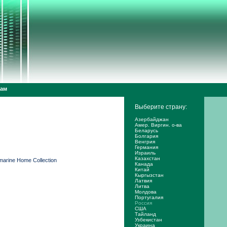
дам
Выберите страну:
Азербайджан
Амер. Виргин. о-ва
Беларусь
Болгария
Венгрия
Германия
Израиль
Казахстан
arine Home Collection
Канада
Китай
Кыргызстан
Латвия
Литва
Молдова
Португалия
Россия
США
Тайланд
Узбекистан
Украина