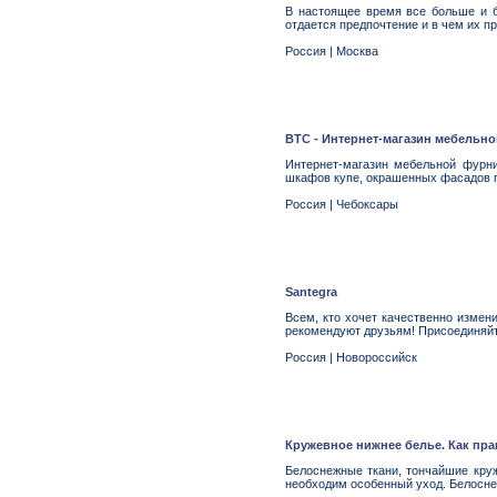
В настоящее время все больше и б
отдается предпочтение и в чем их 
Россия
|
Москва
ВТС - Интернет-магазин мебельн
Интернет-магазин мебельной фурни
шкафов купе, окрашенных фасадов 
Россия
|
Чебоксары
Santegra
Всем, кто хочет качественно измен
рекомендуют друзьям! Присоединяйт
Россия
|
Новороссийск
Кружевное нижнее белье. Как пр
Белоснежные ткани, тончайшие кру
необходим особенный уход. Белосне