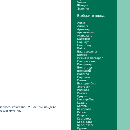
Чехия
Швеция
Эстония
Выберите город:
Абакан
Ангарск
Армавир
Архангельск
Астрахань
Балаково
Барнаул
Белгород
Бийск
Благовещенск
Брянск
Великий Новгород
Владивосток
Владимир
Волгоград
Волжский
Вологда
Воронеж
Глазов
Екатеринбург
Златоуст
Иваново
Ижевск
Иркутск
Йошкар-Ола
Казань
Калуга
ысокого качества. У нас вы найдёте
Кемерово
ж для мужчин.
Киров
Ковров
Кострома
Краснодар
Красноярск
Курган