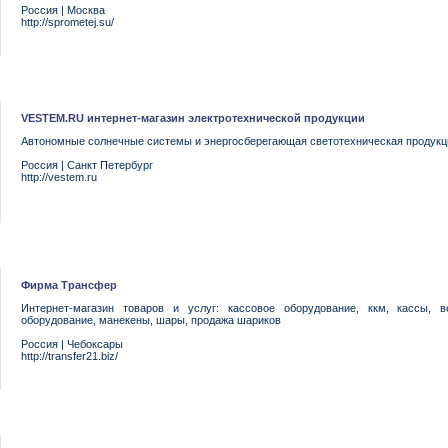
Россия
|
Москва
http://sprometej.su/
VESTEM.RU интернет-магазин электротехнической продукции
Автономные солнечные системы и энергосберегающая светотехническая продукц
Россия
|
Санкт Петербург
http://vestem.ru
Фирма Трансфер
Интернет-магазин товаров и услуг: кассовое оборудование, ккм, кассы, в
оборудование, манекены, шары, продажа шариков
Россия
|
Чебоксары
http://transfer21.biz/