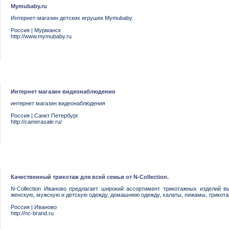
Mymubaby.ru
Интернет-магазин детских игрушек Mymubaby.
Россия
|
Мурманск
http://www.mymubaby.ru
Интернет магазин видеонаблюдения
интернет магазин видеонаблюдения
Россия
|
Санкт Петербург
http://camerasale.ru/
Качественный трикотаж для всей семьи от N-Collection.
N-Collection Иваново предлагает широкий ассортимент трикотажных изделий в
женскую, мужскую и детскую одежду, домашнюю одежду, халаты, пижамы, трикота
Россия
|
Иваново
http://nc-brand.ru