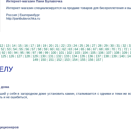
Интернет-магазин Пани Булавочка
Интернет-магазин специализируется на продаже товаров для бисероплетения и в
Россия
|
Екатеринбург
http://panibulavochka.ru
12
|
13
|
14
|
15
|
16
|
17
|
18
|
19
|
20
|
21
|
22
|
23
|
24
|
25
|
26
|
27
|
28
|
29
|
30
|
31
|
32
|
3
|
52
|
53
|
54
|
55
|
56
|
57
|
58
|
59
|
60
|
61
|
62
|
63
|
64
|
65
|
66
|
67
|
68
|
69
|
70
|
71
|
72
|
|
92
|
93
|
94
|
95
|
96
|
97
|
98
|
99
|
100
|
101
|
102
|
103
|
104
|
105
|
106
|
107
|
108
|
109
|
|
125
|
126
|
127
|
128
|
129
|
130
|
131
|
132
|
133
|
134
|
135
|
136
|
137
|
138
|
139
|
140
|
14
149
|
150
|
151
|
152
|
153
|
154
|
155
|
156
|
157
|
ЕЛУ
 дома
ший у себя в загородном доме установить камин, сталкивается с одними и теми же 
ть и не ошибиться,
диционеров