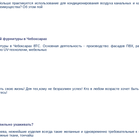
ольше практикуется использование для кондиционирования воздуха канальных и к
преимущества? Об этом пой
ой фурнитуры в Чебоксарах
туры в Чебоксарах ВТС. Основная деятельность - производство: фасадов ПВХ, р
по UV-технологии, мебельных
ить свою жизнь! Для тех,кому не безразлиен успех! Кто в любом возрасте хочет бы
есь!
авильно ухаживать?
жева, нежнейшие изделия всегда такие желанные и одновременно требовательные к
жные ткани, тончайш