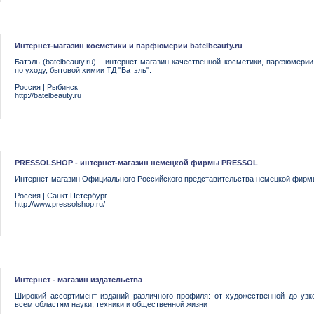
Интернет-магазин косметики и парфюмерии batelbeauty.ru
Батэль (batelbeauty.ru) - интернет магазин качественной косметики, парфюмерии
по уходу, бытовой химии ТД "Батэль".
Россия
|
Рыбинск
http://batelbeauty.ru
PRESSOLSHOP - интернет-магазин немецкой фирмы PRESSOL
Интернет-магазин Официального Российского представительства немецкой фи
Россия
|
Санкт Петербург
http://www.pressolshop.ru/
Интернет - магазин издательства
Широкий ассортимент изданий различного профиля: от художественной до узк
всем областям науки, техники и общественной жизни