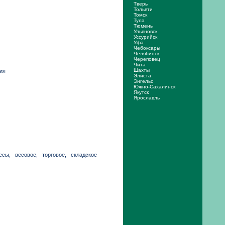
Тверь
Тольяти
Томск
Тула
Тюмень
Ульяновск
Уссурийск
Уфа
Чебоксары
Челябинск
Череповец
Чита
Шахты
ия
Элиста
Энгельс
Южно-Сахалинск
Якутск
Ярослaвль
есы, весовое, торговое, складское