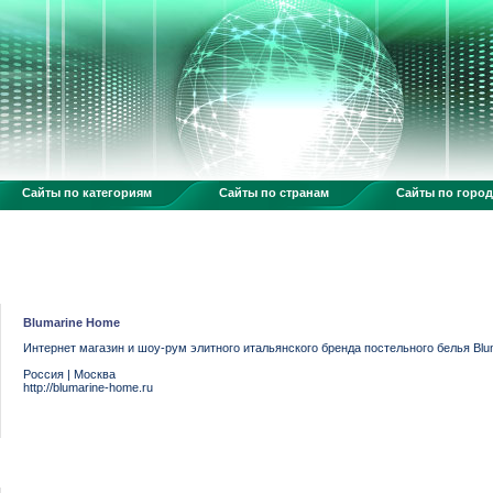
Сайты по категориям
Сайты по странам
Сайты по горо
Blumarine Home
Интернет магазин и шоу-рум элитного итальянского бренда постельного белья Blum
Россия
|
Москва
http://blumarine-home.ru