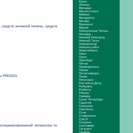
Курск
Липецк
Магадан
Магнитогорск
Майкоп
Мичуринск
Москва
Мурманск
, средств интимной гигиены, средств
Муром
Набережные Челны
Находка
Нижний Новгород
Нижний Тагил
Новокузнецк
Новороссийск
Новосибирск
Омск
Орел
Оренбург
Пенза
Первоуральск
Пермь
Петрозаводск
рмы PRESSOL
Псков
Пятигорск
Ростов-на-Дону
Рубцовск
Рыбинск
Рязань
Самара
Санкт Петербург
Саратов
Серпухов
Смоленск
Сочи
Ставрополь
Сургут
Сызрань
оспециализированной литературы по
Сыктывкар
Таганрог
Тамбов