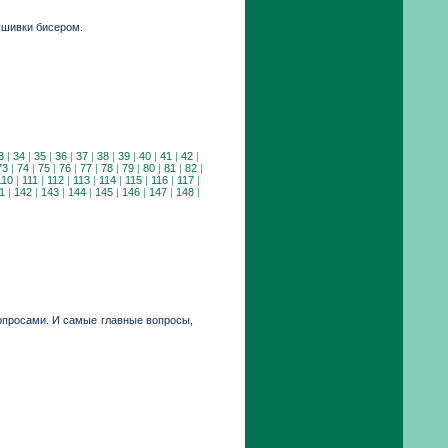
ышивки бисером.
3
|
34
|
35
|
36
|
37
|
38
|
39
|
40
|
41
|
42
|
73
|
74
|
75
|
76
|
77
|
78
|
79
|
80
|
81
|
82
|
110
|
111
|
112
|
113
|
114
|
115
|
116
|
117
|
1
|
142
|
143
|
144
|
145
|
146
|
147
|
148
|
вопросами. И самые главные вопросы,