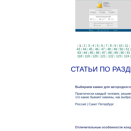
|
1
|
2
|
3
|
4
|
5
|
6
|
7
|
8
|
9
|
10
|
11
|
43
|
44
|
45
|
46
|
47
|
48
|
49
|
50
|
51
83
|
84
|
85
|
86
|
87
|
88
|
89
|
90
|
91
118
|
119
|
120
|
121
|
122
|
123
|
124
СТАТЬИ ПО РАЗД
Выбираем камин для загородного
Практически каждый человек, решив
это какие бывают камины, как выбра
Россия
|
Санкт Петербург
Отличительные особенности кон