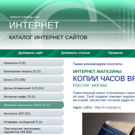
www.in-catalog.com
ИНТЕРНЕТ
КАТАЛОГ ИНТЕРНЕТ САЙТОВ
Добавить сайт
Добавить статью
Правила
Аукционы 6 (3)
Также рекомендуем посетить:
ИНТЕРНЕТ-МАГАЗИНЫ
Баннерные показы 15 (2)
КОПИИ ЧАСОВ B
Блоги 273 (58)
РОССИЯ - МОСКВА
Доски объявлений 215 (16)
Таинственный шёпот утончённых стрело
её руку. Твой подарок поможет выраз
Интернет-кафе 15 (1)
мечтаний, захлестнёт потоком радости 
Интернет-магазины 2954 (214)
Адрес сайта -
http://o-chasah.ru
Каталоги 325 (21)
Отправка сообщений 5 (1)
Партнерские программы,
заработок 169 (64)