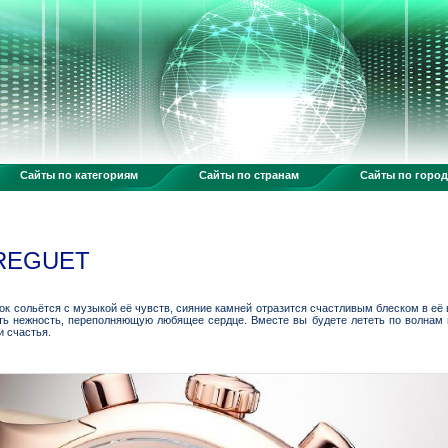
Сайты по категориям
Сайты по странам
Сайты по горо
REGUET
к сольётся с музыкой её чувств, сияние камней отразится счастливым блеском в её 
ить нежность, переполняющую любящее сердце. Вместе вы будете лететь по волнам 
и счастья.