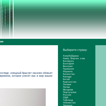
дам
Выберите страну:
Азербайджан
Амер. Виргин. о-ва
Беларусь
Болгария
Венгрия
Германия
Израиль
взгляде, изящный браслет ласково обовьёт
Казахстан
времени, которое унесёт вас в мир ваших
Канада
Китай
Кыргызстан
Латвия
Литва
Молдова
Португалия
Россия
США
Тайланд
Узбекистан
Украина