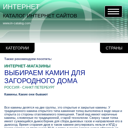
ИНТЕРНЕТ
КАТАЛОГ ИНТЕРНЕТ САЙТОВ
www.in-catalog.com
КАТЕГОРИИ
СТРАНЫ
Также рекомендуем посетить:
ИНТЕРНЕТ-МАГАЗИНЫ
ВЫБИРАЕМ КАМИН ДЛЯ
ЗАГОРОДНОГО ДОМА
РОССИЯ - САНКТ ПЕТЕРБУРГ
Камины. Какие они бывают
Все камины делятся на две группы, это открытые и закрытые камины. У
традиционного камина открытого типа каминная топка выполнена в виде ниши и
открыта со стороны отапливаемого помещения. Такой вид имеют кирпичные
камины, сложенные по традиционной, старой технологии. Сверху такая топка
имеет сужающийся дымосборник для сбора дымовых газов и направления его в
дымоход. Время сгорания дров в таком камине регулировать нельзя и КПД у