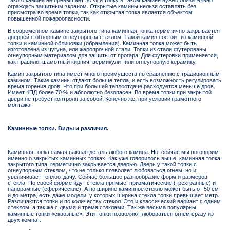
такого камина не превышает 30 % и топку в таком камине нужно обязательно
ограждать защитным экраном. Открытые камины нельзя оставлять без
присмотра во время топки, так как открытая топка является объектом
повышенной пожароопасности.
В современном камине закрытого типа каминная топка герметично закрывается
дверцей с обзорным огнеупорным стеклом. Такой камин состоит из каминной
топки и каминной облицовки (обрамления). Каминная топка может быть
изготовлена из чугуна, или жаропрочной стали. Топки из стали футерованы
огнеупорным материалом для защиты от прогара. Для футеровки применяется,
как правило, шамотный кирпич, вермикулит или огнеупорную керамику.
Камин закрытого типа имеет много преимуществ по сравнению с традиционным
камином. Такие камины отдают больше тепла, и есть возможность регулировать
время горения дров. Что при большей теплоотдаче расходуется меньше дров.
Имеет КПД более 70 % и абсолютно безопасен. Во время топки при закрытой
двери не требует контроля за собой. Конечно же, при условии грамотного
монтажа.
Каминные топки. Виды и различия.
Каминная топка самая важная деталь любого камина. Но, сейчас мы поговорим
именно о закрытых каминных топках. Как уже говорилось выше, каминная топка
закрытого типа, герметично закрывается дверью. Дверь у такой топки с
огнеупорным стеклом, что не только позволяет любоваться огнем, но и
увеличивает теплоотдачу. Сейчас большое разнообразие форм и размеров
стекла. По своей форме идут стекла прямые, призматические (трехгранные) и
панорамные (сферические). А по ширине каминное стекло может быть от 50 см
и до метра, есть даже модели, у которых ширина стекла топки превышает метр.
Различаются топки и по количеству стекол. Это и классический вариант с одним
стеклом, а так же с двумя и тремя стеклами. Так же весьма популярны
каминные топки «сквозные». Эти топки позволяют любоваться огнем сразу из
двух комнат.