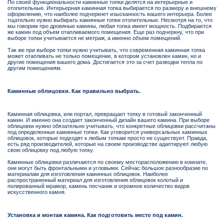
По своей функциональности каминные топки делятся на интерьерные и
отопительные. Интерьерная каминная топка выбирается по размеру и внешнему
оформлению, что наиболее подчеркнет изысканность вашего интерьера. Более
тщательно нужно выбирать каминные топки отопительные. Несмотря на то, что
мы говорим про дровяные камины, любая топка имеет мощность. Подбирается
же камин под объем отапливаемого помещения. Еще раз подчеркну, что при
выборе топки учитывается не метраж, а именно объем помещений.
Так же при выборе топки нужно учитывать, что современная каминная топка
может отапливать не только помещение, в котором установлен камин, но и
другие помещения вашего дома. Достигается это за счет разводки тепла по
другим помещениям.
Каминные облицовки. Как правильно выбрать.
Каминная облицовка, или портал, превращает топку в готовый законченный
камин. И именно она создает законченный дизайн вашего камина. При выборе
облицовки нужно обязательно учитывать, что конкретные облицовки рассчитаны
под определенные каминные топки. Как уговорится универсальных каминных
облицовок, которые подходят к любым топкам просто не существует. Правда,
есть ряд производителей, которые на своем производстве адаптируют любую
свою облицовку под любую топку.
Каминные облицовки различаются по своему месторасположению в комнате,
они могут быть фронтальными и угловыми. Сейчас большое разнообразие по
материалам для изготовления каминных облицовок. Наиболее
распространенный материал для изготовления облицовок колотый и
полированный мрамор, камень песчаник и огромное количество видов
искусственного камня.
Установка и монтаж камина. Как подготовить место под камин.