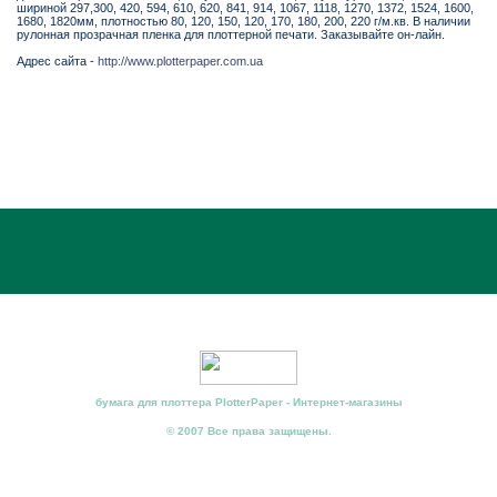
шириной 297,300, 420, 594, 610, 620, 841, 914, 1067, 1118, 1270, 1372, 1524, 1600,
1680, 1820мм, плотностью 80, 120, 150, 120, 170, 180, 200, 220 г/м.кв. В наличии
рулонная прозрачная пленка для плоттерной печати. Заказывайте он-лайн.
Адрес сайта -
http://www.plotterpaper.com.ua
бумага для плоттера PlotterPaper - Интернет-магазины
© 2007 Все права защищены.