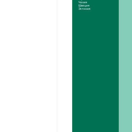
Чехия
Швеция
Эстония