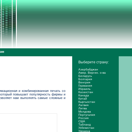
дам
Выберите страну:
Азербайджан
Амер. Виргин. о-ва
Беларусь
Болгария
Венгрия
Германия
Израиль
лимационная и комбинированная печать со
Казахстан
, который повышает популярность фирмы и
Канада
позволяет нам выполнять самые сложные и
Китай
Кыргызстан
Латвия
Литва
Молдова
Португалия
Россия
США
Тайланд
Узбекистан
Украина