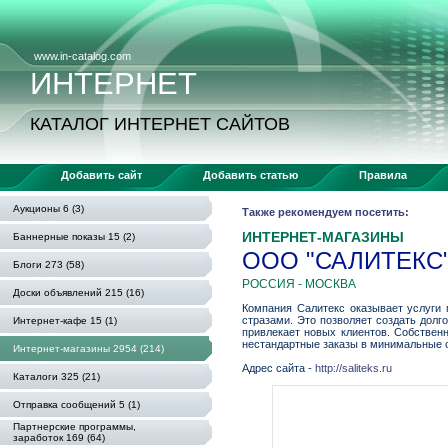
www.in-catalog.com
ИНТЕРНЕТ
КАТАЛОГ ИНТЕРНЕТ САЙТОВ
Добавить сайт
Добавить статью
Правила
Аукционы 6 (3)
Также рекомендуем посетить:
ИНТЕРНЕТ-МАГАЗИНЫ
Баннерные показы 15 (2)
ООО "САЛИТЕКС
Блоги 273 (58)
РОССИЯ - МОСКВА
Доски объявлений 215 (16)
Компания Салитекс оказывает услуги 
стразами. Это позволяет создать дол
Интернет-кафе 15 (1)
привлекает новых клиентов. Собствен
нестандартные заказы в минимальные 
Интернет-магазины 2954 (214)
Адрес сайта -
http://saliteks.ru
Каталоги 325 (21)
Отправка сообщений 5 (1)
Партнерские программы,
заработок 169 (64)