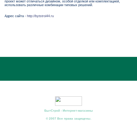
проект может отличаться дизайном, особой отделкой или комплектацией,
использовать различные комбинации типовых решений.
Адрес сайта -
http://bytstroi44.ru
БытСтрой - Интернет-магазины
© 2007 Все права защищены.