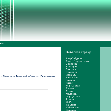
дам
Выберите страну:
Азербайджан
Амер. Виргин. о-ва
Беларусь
Болгария
Венгрия
Германия
Израиль
и г.Минска и Минской области. Выполняем
Казахстан
Канада
Китай
Кыргызстан
Латвия
Литва
Молдова
Португалия
Россия
США
Тайланд
Узбекистан
Украина