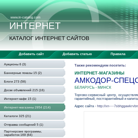
www.in-catalog.com
ИНТЕРНЕТ
КАТАЛОГ ИНТЕРНЕТ САЙТОВ
Добавить сайт
Добавить статью
Правила
Аукционы 6 (3)
Также рекомендуем посетить:
ИНТЕРНЕТ-МАГАЗИНЫ
Баннерные показы 15 (2)
АМКОДОР-СПЕЦ
Блоги 273 (58)
БЕЛАРУСЬ - МИНСК
Доски объявлений 215 (16)
Торгово-сервисный центр, осуществля
гарантийный, постгарантийный и капи
Интернет-кафе 15 (1)
Адрес сайта -
http://xn----7sbhggawkrvbnl
Интернет-магазины 2954 (214)
Каталоги 325 (21)
Отправка сообщений 5 (1)
Партнерские программы,
заработок 169 (64)