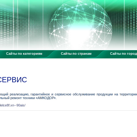
Сайты по категориям
Сайты по странам
Сайты по горо
СЕРВИС
ющий реализацию, гарантийное и сервисное обслуживание продукции на территори
тальный ремонт техники «АМКОДОР».
elce8f.xn--90ais/