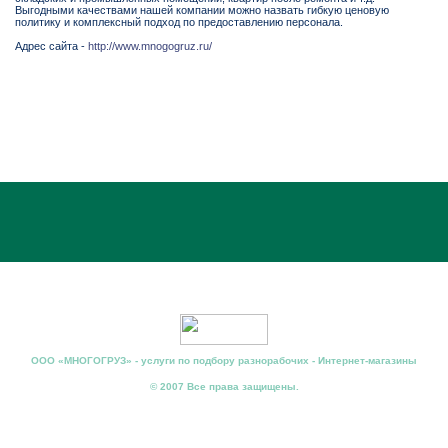
Выгодными качествами нашей компании можно назвать гибкую ценовую
политику и комплексный подход по предоставлению персонала.
Адрес сайта -
http://www.mnogogruz.ru/
ООО «МНОГОГРУЗ» - услуги по подбору разнорабочих - Интернет-магазины
© 2007 Все права защищены.