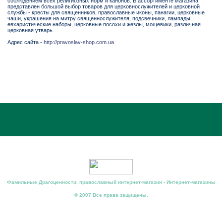
соблюдением всех религиозных норм и канонов. В ассортименте магазина
представлен большой выбор товаров для церковнослужителей и церковной
службы - кресты для священников, православные иконы, панагии, церковные
чаши, украшения на митру священнослужителя, подсвечники, лампады,
евхаристические наборы, церковные посохи и жезлы, мощевики, различная
церковная утварь.
Адрес сайта -
http://pravoslav-shop.com.ua
Фамильные Драгоценности, православный интернет-магазин - Интернет-магазины
© 2007 Все права защищены.