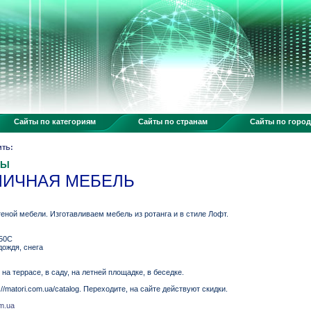
Сайты по категориям
Сайты по странам
Сайты по горо
ить:
НЫ
УЛИЧНАЯ МЕБЕЛЬ
еной мебели. Изготавливаем мебель из ротанга и в стиле Лофт.
+50С
дождя, снега
а террасе, в саду, на летней площадке, в беседке.
//matori.com.ua/catalog. Переходите, на сайте действуют скидки.
om.ua