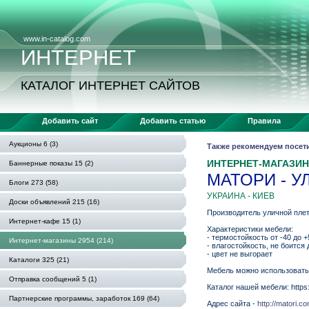
www.in-catalog.com
ИНТЕРНЕТ
КАТАЛОГ ИНТЕРНЕТ САЙТОВ
Добавить сайт
Добавить статью
Правила
Аукционы 6 (3)
Также рекомендуем посет
ИНТЕРНЕТ-МАГАЗИ
Баннерные показы 15 (2)
МАТОРИ - 
Блоги 273 (58)
УКРАИНА - КИЕВ
Доски объявлений 215 (16)
Производитель уличной плет
Интернет-кафе 15 (1)
Характеристики мебели:
- термостойкость от -40 до 
Интернет-магазины 2954 (214)
- влагостойкость, не боится 
- цвет не выгорает
Каталоги 325 (21)
Мебель можно использовать н
Отправка сообщений 5 (1)
Каталог нашей мебели: https:
Партнерские программы, заработок 169 (64)
Адрес сайта -
http://matori.c