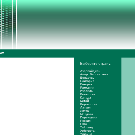
дам
Выберите страну:
Азербайджан
Амер. Виргин. о-ва
Беларусь
Болгария
Венгрия
Германия
Израиль
Казахстан
Канада
Китай
Кыргызстан
Латвия
Литва
Молдова
Португалия
Россия
США
Тайланд
Узбекистан
Украина