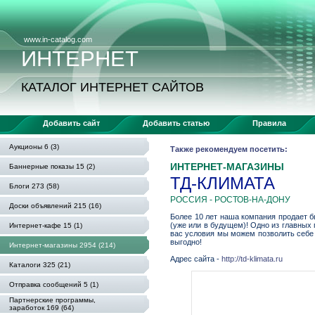
www.in-catalog.com
ИНТЕРНЕТ
КАТАЛОГ ИНТЕРНЕТ САЙТОВ
Добавить сайт
Добавить статью
Правила
Аукционы 6 (3)
Также рекомендуем посетить:
ИНТЕРНЕТ-МАГАЗИНЫ
Баннерные показы 15 (2)
ТД-КЛИМАТА
Блоги 273 (58)
РОССИЯ - РОСТОВ-НА-ДОНУ
Доски объявлений 215 (16)
Более 10 лет наша компания продает б
(уже или в будущем)! Одно из главных
Интернет-кафе 15 (1)
вас условия мы можем позволить себе 
выгодно!
Интернет-магазины 2954 (214)
Адрес сайта -
http://td-klimata.ru
Каталоги 325 (21)
Отправка сообщений 5 (1)
Партнерские программы,
заработок 169 (64)