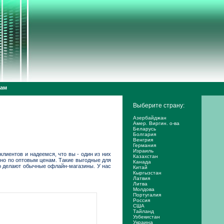
дам
Выберите страну:
Азербайджан
Амер. Виргин. о-ва
Беларусь
Болгария
Венгрия
Германия
Израиль
лиентов и надеемся, что вы - один из них
Казахстан
 но по оптовым ценам. Такие выгодные для
Канада
то делают обычные офлайн-магазины. У нас
Китай
Кыргызстан
Латвия
Литва
Молдова
Португалия
Россия
США
Тайланд
Узбекистан
Украина