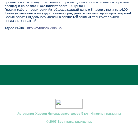
продать свою машину – то стоимость размещения своей машины на торговой
площадки не велика и составляет всего -50 гривен.
График работы территории Автобазара каждый день с 8 часов утра и до 14:00.
Также учитываются государственные праздники, в эти дни территория закрыта!
Время работы отдельного магазина запчастей зависит только от самого
продавца запчастей
Адрес сайта -
http://avtorinok.com.ua/
Авторынок Херсон Николаевское шоссе 5 км - Интернет-магазины
© 2007 Все права защищены.