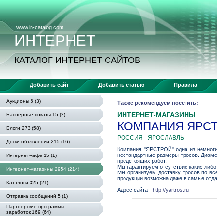
www.in-catalog.com
ИНТЕРНЕТ
КАТАЛОГ ИНТЕРНЕТ САЙТОВ
Добавить сайт
Добавить статью
Правила
Аукционы 6 (3)
Также рекомендуем посетить:
ИНТЕРНЕТ-МАГАЗИНЫ
Баннерные показы 15 (2)
КОМПАНИЯ ЯРС
Блоги 273 (58)
РОССИЯ - ЯРОСЛAВЛЬ
Доски объявлений 215 (16)
Компания "ЯРСТРОЙ" одна из немноги
нестандартные размеры тросов. Диаметр
Интернет-кафе 15 (1)
предстоящих работ.
Мы гарантируем отсутствие каких-либо
Интернет-магазины 2954 (214)
Мы организуем доставку тросов по вс
продукции возможна даже в самые отда
Каталоги 325 (21)
Адрес сайта -
http://yartros.ru
Отправка сообщений 5 (1)
Партнерские программы,
заработок 169 (64)