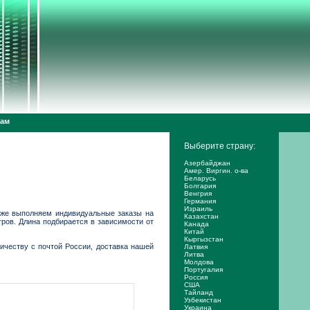
дам
Выберите страну:
Азербайджан
Амер. Виргин. о-ва
Беларусь
Болгария
Венгрия
Германия
Израиль
кже выполняем индивидуальные заказы на
Казахстан
етров. Длина подбирается в зависимости от
Канада
Китай
Кыргызстан
ичеству с почтой России, доставка нашей
Латвия
Литва
Молдова
Португалия
Россия
США
Тайланд
Узбекистан
Украина