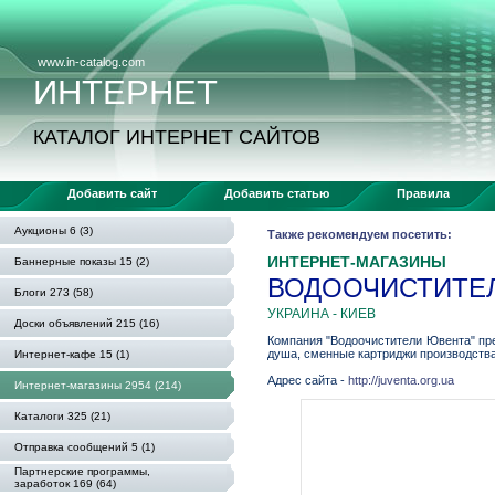
www.in-catalog.com
ИНТЕРНЕТ
КАТАЛОГ ИНТЕРНЕТ САЙТОВ
Добавить сайт
Добавить статью
Правила
Аукционы 6 (3)
Также рекомендуем посетить:
ИНТЕРНЕТ-МАГАЗИНЫ
Баннерные показы 15 (2)
ВОДООЧИСТИТЕ
Блоги 273 (58)
УКРАИНА - КИЕВ
Доски объявлений 215 (16)
Компания "Водоочистители Ювента" пр
душа, сменные картриджи производства
Интернет-кафе 15 (1)
Адрес сайта -
http://juventa.org.ua
Интернет-магазины 2954 (214)
Каталоги 325 (21)
Отправка сообщений 5 (1)
Партнерские программы,
заработок 169 (64)