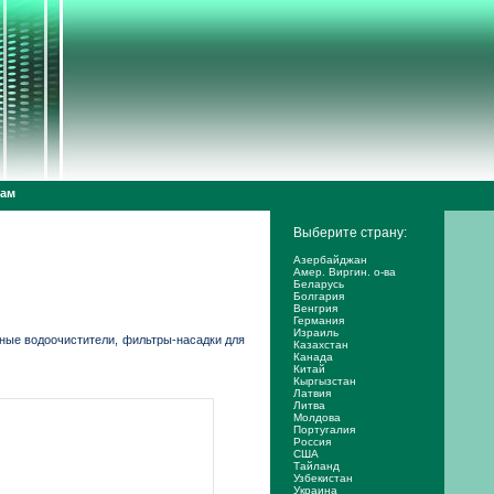
дам
Выберите страну:
Азербайджан
Амер. Виргин. о-ва
Беларусь
Болгария
Венгрия
Германия
Израиль
ные водоочистители, фильтры-насадки для
Казахстан
Канада
Китай
Кыргызстан
Латвия
Литва
Молдова
Португалия
Россия
США
Тайланд
Узбекистан
Украина