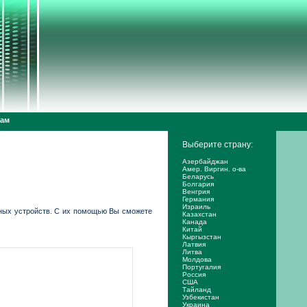
дам
Выберите страну:
Азербайджан
Амер. Виргин. о-ва
Беларусь
Болгария
Венгрия
Германия
Израиль
онных устройств. С их помощью Вы сможете
Казахстан
Канада
Китай
Кыргызстан
Латвия
Литва
Молдова
Португалия
Россия
США
Тайланд
Узбекистан
Украина