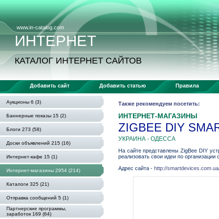
www.in-catalog.com
ИНТЕРНЕТ
КАТАЛОГ ИНТЕРНЕТ САЙТОВ
Добавить сайт
Добавить статью
Правила
Аукционы 6 (3)
Также рекомендуем посетить:
ИНТЕРНЕТ-МАГАЗИНЫ
Баннерные показы 15 (2)
ZIGBEE DIY SMA
Блоги 273 (58)
УКРАИНА - ОДЕССА
Доски объявлений 215 (16)
На сайте представлены ZigBee DIY уст
реализовать свои идеи по организации
Интернет-кафе 15 (1)
Адрес сайта -
http://smartdevices.com.ua
Интернет-магазины 2954 (214)
Каталоги 325 (21)
Отправка сообщений 5 (1)
Партнерские программы,
заработок 169 (64)