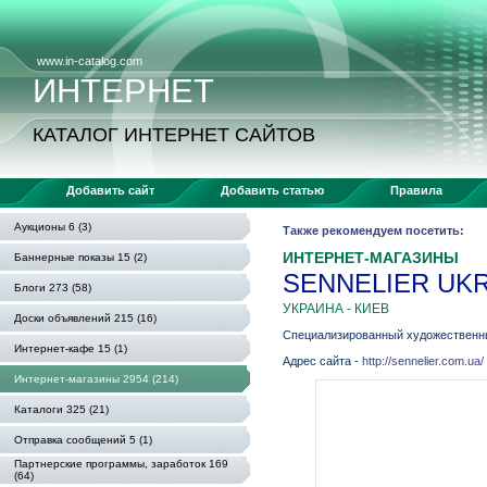
www.in-catalog.com
ИНТЕРНЕТ
КАТАЛОГ ИНТЕРНЕТ САЙТОВ
Добавить сайт
Добавить статью
Правила
Аукционы 6 (3)
Также рекомендуем посетить:
ИНТЕРНЕТ-МАГАЗИНЫ
Баннерные показы 15 (2)
SENNELIER UK
Блоги 273 (58)
УКРАИНА - КИЕВ
Доски объявлений 215 (16)
Специализированный художественный
Интернет-кафе 15 (1)
Адрес сайта -
http://sennelier.com.ua/
Интернет-магазины 2954 (214)
Каталоги 325 (21)
Отправка сообщений 5 (1)
Партнерские программы, заработок 169
(64)