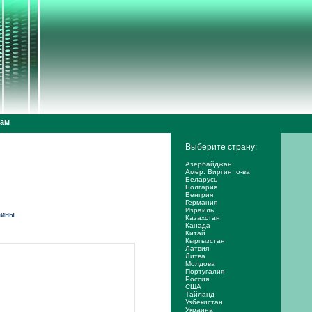
дам
Выберите страну:
Азербайджан
Амер. Виргин. о-ва
Беларусь
Болгария
Венгрия
Германия
Израиль
аины.
Казахстан
Канада
Китай
Кыргызстан
Латвия
Литва
Молдова
Португалия
Россия
США
Тайланд
Узбекистан
Украина