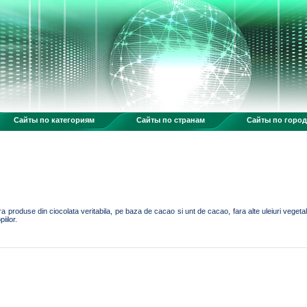
Сайты по категориям
Сайты по странам
Сайты по горо
 produse din ciocolata veritabila, pe baza de cacao si unt de cacao, fara alte uleiuri vegetale 
iilor.