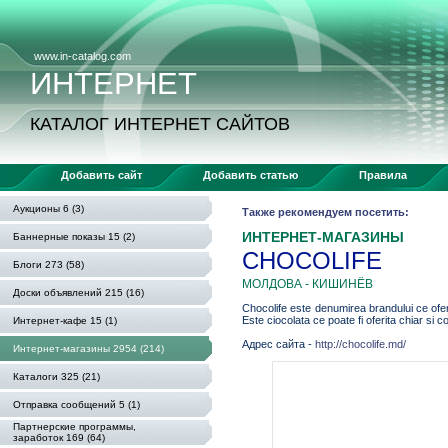
www.in-catalog.com
ИНТЕРНЕТ
КАТАЛОГ ИНТЕРНЕТ САЙТОВ
Добавить сайт
Добавить статью
Правила
Аукционы 6 (3)
Также рекомендуем посетить:
ИНТЕРНЕТ-МАГАЗИНЫ
Баннерные показы 15 (2)
CHOCOLIFE
Блоги 273 (58)
МОЛДОВА - КИШИНЁВ
Доски объявлений 215 (16)
Chocolife este denumirea brandului ce ofera
Este ciocolata ce poate fi oferita chiar si cop
Интернет-кафе 15 (1)
Адрес сайта -
http://chocolife.md/
Интернет-магазины 2954 (214)
Каталоги 325 (21)
Отправка сообщений 5 (1)
Партнерские программы,
заработок 169 (64)