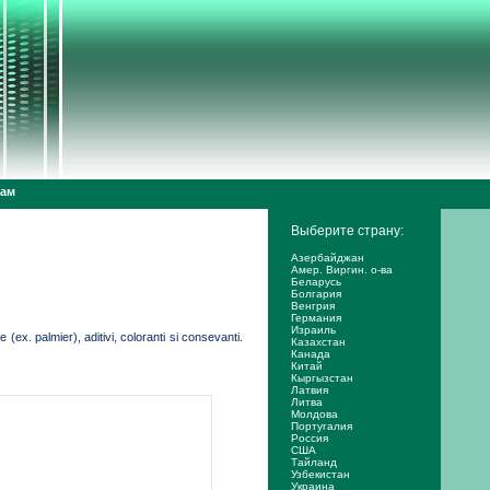
дам
Выберите страну:
Азербайджан
Амер. Виргин. о-ва
Беларусь
Болгария
Венгрия
Германия
Израиль
(ex. palmier), aditivi, coloranti si consevanti.
Казахстан
Канада
Китай
Кыргызстан
Латвия
Литва
Молдова
Португалия
Россия
США
Тайланд
Узбекистан
Украина