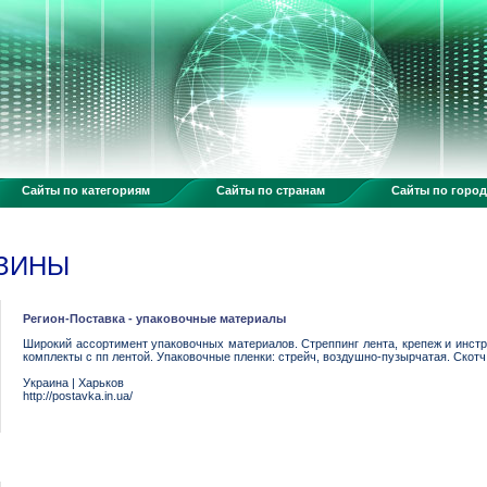
Сайты по категориям
Сайты по странам
Сайты по горо
АЗИНЫ
Регион-Поставка - упаковочные материалы
Широкий ассортимент упаковочных материалов. Стреппинг лента, крепеж и инстр
комплекты с пп лентой. Упаковочные пленки: стрейч, воздушно-пузырчатая. Скотч
Украина
|
Харьков
http://postavka.in.ua/