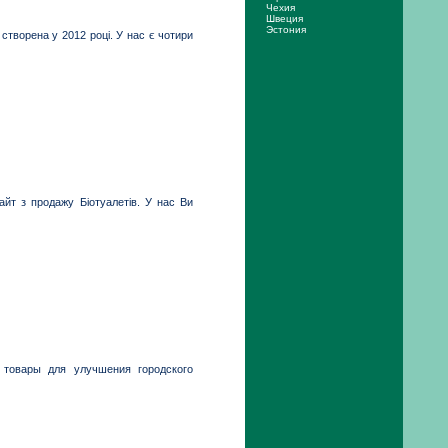
Чехия
Швеция
Эстония
створена у 2012 році. У нас є чотири
йт з продажу Біотуалетів. У нас Ви
товары для улучшения городского