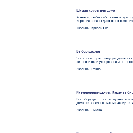
Шкуры коров для дома
Хочется, чтобы собственный дом чу
Хорошие советы дают шанс безошиб
Украина
|
Кривой Рог
Выбор шахмат
Часто некоторые люди раздумывают 
личности свои уподобанья и потребн
Украина
|
Ровно
Интерьерные шкуры. Какие выби
Все оборудует свое гнездышко на с
доме обязательно нужны находится д
Украина
|
Луганск