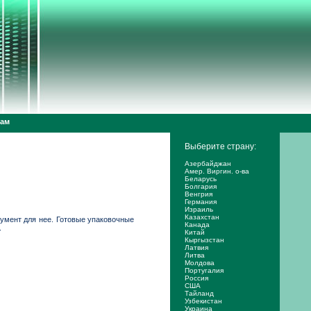
дам
Выберите страну:
Азербайджан
Амер. Виргин. о-ва
Беларусь
Болгария
Венгрия
Германия
Израиль
Казахстан
умент для нее. Готовые упаковочные
Канада
.
Китай
Кыргызстан
Латвия
Литва
Молдова
Португалия
Россия
США
Тайланд
Узбекистан
Украина