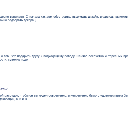
десно выглядел. С начала как дом обустроить, выдумать дизайн, индивиды выискив
очно подобрать декорац
о том, что подарить другу к подходящему поводу. Сейчас бессчетно интересных пре
ости, сувенир подо
рать?
вой рассудок, чтобы он выглядел современно, и непременно было с удовольствием бы
екорации, они инк