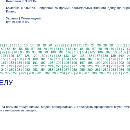
Компанія «L’UREX»
Компанія «L’UREX» - виробник та прямий постачальник жіночого одягу від виро
Китаю.
Украина
|
Хмельницкий
http://lurex.in.ua/
12
|
13
|
14
|
15
|
16
|
17
|
18
|
19
|
20
|
21
|
22
|
23
|
24
|
25
|
26
|
27
|
28
|
29
|
30
|
31
|
32
|
3
|
52
|
53
|
54
|
55
|
56
|
57
|
58
|
59
|
60
|
61
|
62
|
63
|
64
|
65
|
66
|
67
|
68
|
69
|
70
|
71
|
72
|
|
92
|
93
|
94
|
95
|
96
|
97
|
98
|
99
|
100
|
101
|
102
|
103
|
104
|
105
|
106
|
107
|
108
|
109
|
|
125
|
126
|
127
|
128
|
129
|
130
|
131
|
132
|
133
|
134
|
135
|
136
|
137
|
138
|
139
|
140
|
14
|
156
|
157
|
158
|
159
|
160
|
161
|
162
|
163
|
164
|
165
|
166
|
167
|
168
|
169
|
170
|
171
|
17
|
187
|
188
|
189
|
190
|
191
|
192
|
193
|
194
|
195
|
196
|
197
|
198
|
199
|
200
|
201
|
202
|
20
|
218
|
219
|
220
|
221
|
222
|
223
|
224
|
225
|
226
|
227
|
228
|
229
|
230
|
231
|
232
|
233
|
23
|
249
|
250
|
251
|
252
|
253
|
254
|
255
|
256
|
257
|
258
|
259
|
260
|
261
|
262
|
263
|
264
|
26
76
|
277
|
278
|
279
|
280
|
281
|
282
|
283
|
284
|
285
|
286
|
287
|
288
|
289
|
290
|
291
|
292
ЕЛУ
 за новыми тенденциями. Модно приодиваться и соблюдать прекрасного вкуса личн
ма внимание та сегодня,