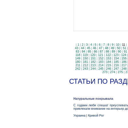
|
1
|
2
|
3
|
4
|
5
|
6
|
7
|
8
|
9
|
10
|
11
|
43
|
44
|
45
|
46
|
47
|
48
|
49
|
50
|
51
83
|
84
|
85
|
86
|
87
|
88
|
89
|
90
|
91
118
|
119
|
120
|
121
|
122
|
123
|
124
149
|
150
|
151
|
152
|
153
|
154
|
155
180
|
181
|
182
|
183
|
184
|
185
|
186
211
|
212
|
213
|
214
|
215
|
216
|
217
242
|
243
|
244
|
245
|
246
|
247
|
248
273
|
274
|
275
|
2
СТАТЬИ ПО РАЗД
Натуральные покрывала
С годами люби спешат преуспевать
привлекали внимание на интерьер до
Украина
|
Кривой Рог