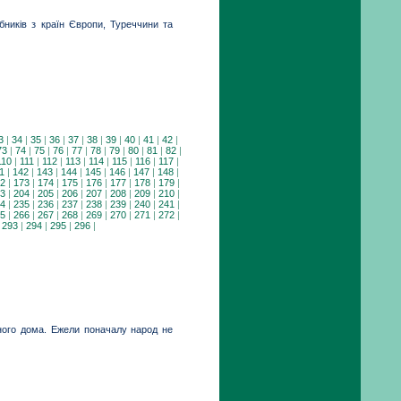
бників з країн Європи, Туреччини та
3
|
34
|
35
|
36
|
37
|
38
|
39
|
40
|
41
|
42
|
73
|
74
|
75
|
76
|
77
|
78
|
79
|
80
|
81
|
82
|
110
|
111
|
112
|
113
|
114
|
115
|
116
|
117
|
1
|
142
|
143
|
144
|
145
|
146
|
147
|
148
|
2
|
173
|
174
|
175
|
176
|
177
|
178
|
179
|
3
|
204
|
205
|
206
|
207
|
208
|
209
|
210
|
4
|
235
|
236
|
237
|
238
|
239
|
240
|
241
|
5
|
266
|
267
|
268
|
269
|
270
|
271
|
272
|
|
293
|
294
|
295
|
296
|
ого дома. Ежели поначалу народ не