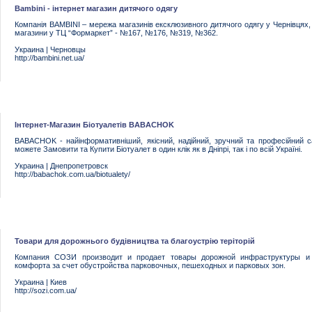
Bambini - інтернет магазин дитячого одягу
Компанія BAMBINI – мережа магазинів ексклюзивного дитячого одягу у Чернівцях, 
магазини у ТЦ “Формаркет” - №167, №176, №319, №362.
Украина
|
Черновцы
http://bambini.net.ua/
Інтернет-Магазин Біотуалетів BABACHOK
BABACHOK - найінформативніший, якісний, надійний, зручний та професійний са
можете Замовити та Купити Біотуалет в один клік як в Дніпрі, так і по всій Україні.
Украина
|
Днепропетровск
http://babachok.com.ua/biotualety/
Товари для дорожнього будівництва та благоустрію теріторій
Компания СОЗИ производит и продает товары дорожной инфраструктуры и 
комфорта за счет обустройства парковочных, пешеходных и парковых зон.
Украина
|
Киев
http://sozi.com.ua/