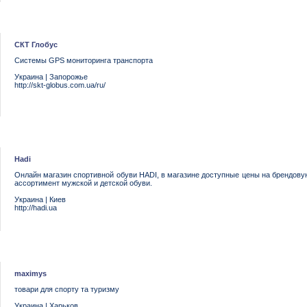
СКТ Глобус
Системы GPS мониторинга транспорта
Украина
|
Запорожье
http://skt-globus.com.ua/ru/
Hadi
Онлайн магазин спортивной обуви HADI, в магазине доступные цены на брендову
ассортимент мужской и детской обуви.
Украина
|
Киев
http://hadi.ua
maximys
товари для спорту та туризму
Украина
|
Харьков