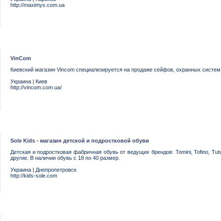
http://maximys.com.ua
VinCom
Киевский магазин Vincom специализируется на продаже сейфов, охранных систе
Украина
|
Киев
http://vincom.com.ua/
Sole Kids - магазин детской и подростковой обуви
Детская и подростковая фабричная обувь от ведущих брендов: Tomini, Tofino, Tutubi
другие. В наличии обувь с 18 по 40 размер.
Украина
|
Днепропетровск
http://kids-sole.com