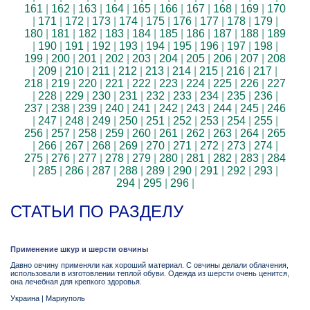
161
|
162
|
163
|
164
|
165
|
166
|
167
|
168
|
169
|
170
|
171
|
172
|
173
|
174
|
175
|
176
|
177
|
178
|
179
|
180
|
181
|
182
|
183
|
184
|
185
|
186
|
187
|
188
|
189
|
190
|
191
|
192
|
193
|
194
|
195
|
196
|
197
|
198
|
199
|
200
|
201
|
202
|
203
|
204
|
205
|
206
|
207
|
208
|
209
|
210
|
211
|
212
|
213
|
214
|
215
|
216
|
217
|
218
|
219
|
220
|
221
|
222
|
223
|
224
|
225
|
226
|
227
|
228
|
229
|
230
|
231
|
232
|
233
|
234
|
235
|
236
|
237
|
238
|
239
|
240
|
241
|
242
|
243
|
244
|
245
|
246
|
247
|
248
|
249
|
250
|
251
|
252
|
253
|
254
|
255
|
256
|
257
|
258
|
259
|
260
|
261
|
262
|
263
|
264
|
265
|
266
|
267
|
268
|
269
|
270
|
271
|
272
|
273
|
274
|
275
|
276
|
277
|
278
|
279
|
280
|
281
|
282
|
283
|
284
|
285
|
286
|
287
|
288
|
289
|
290
|
291
|
292
|
293
|
294
|
295
|
296
|
СТАТЬИ ПО РАЗДЕЛУ
Применение шкур и шерсти овчины
Давно овчину применяли как хороший материал. С овчины делали облачения,
использовали в изготовлении теплой обуви. Одежда из шерсти очень ценится,
она лечебная для крепкого здоровья.
Украина
|
Мариуполь