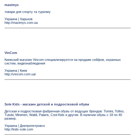
maximys
товари для спорту та туризму
Украина
|
Харьков
http://maximys.com.ua
VinCom
Киевский магазин Vincom специализируется на продаже сейфов, охранных
систем, видеонаблюдения
Украина
|
Киев
http://vincom.com.ua/
Sole Kids - магазин детской и подростковой обуви
Детская и подростковая фабричная обувь от ведущих брендов: Tomini, Tofino,
Tutubi, Minimen, Waldi, Palaris, Cool Kids и другие. В наличии обувь с 18 по 40
размер.
Украина
|
Днепропетровск
http://kids-sole.com