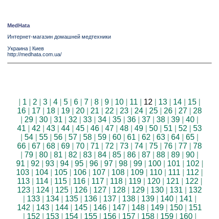
MedHata
Интернет-магазин домашней медтехники
Украина
|
Киев
http://medhata.com.ua/
|
1
|
2
|
3
|
4
|
5
|
6
|
7
|
8
|
9
|
10
|
11
|
12
|
13
|
14
|
15
|
16
|
17
|
18
|
19
|
20
|
21
|
22
|
23
|
24
|
25
|
26
|
27
|
28
|
29
|
30
|
31
|
32
|
33
|
34
|
35
|
36
|
37
|
38
|
39
|
40
|
41
|
42
|
43
|
44
|
45
|
46
|
47
|
48
|
49
|
50
|
51
|
52
|
53
|
54
|
55
|
56
|
57
|
58
|
59
|
60
|
61
|
62
|
63
|
64
|
65
|
66
|
67
|
68
|
69
|
70
|
71
|
72
|
73
|
74
|
75
|
76
|
77
|
78
|
79
|
80
|
81
|
82
|
83
|
84
|
85
|
86
|
87
|
88
|
89
|
90
|
91
|
92
|
93
|
94
|
95
|
96
|
97
|
98
|
99
|
100
|
101
|
102
|
103
|
104
|
105
|
106
|
107
|
108
|
109
|
110
|
111
|
112
|
113
|
114
|
115
|
116
|
117
|
118
|
119
|
120
|
121
|
122
|
123
|
124
|
125
|
126
|
127
|
128
|
129
|
130
|
131
|
132
|
133
|
134
|
135
|
136
|
137
|
138
|
139
|
140
|
141
|
142
|
143
|
144
|
145
|
146
|
147
|
148
|
149
|
150
|
151
|
152
|
153
|
154
|
155
|
156
|
157
|
158
|
159
|
160
|