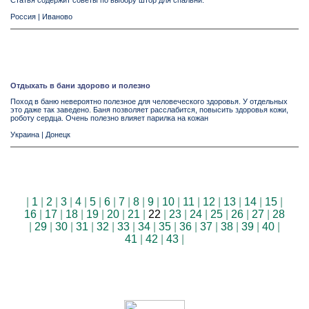
Статья содержит советы по выбору штор для спальни.
Россия
|
Иваново
Отдыхать в бани здорово и полезно
Поход в баню невероятно полезное для человеческого здоровья. У отдельных
это даже так заведено. Баня позволяет расслабится, повысить здоровья кожи,
роботу сердца. Очень полезно влияет парилка на кожан
Украина
|
Донецк
|
1
|
2
|
3
|
4
|
5
|
6
|
7
|
8
|
9
|
10
|
11
|
12
|
13
|
14
|
15
|
16
|
17
|
18
|
19
|
20
|
21
|
22
|
23
|
24
|
25
|
26
|
27
|
28
|
29
|
30
|
31
|
32
|
33
|
34
|
35
|
36
|
37
|
38
|
39
|
40
|
41
|
42
|
43
|