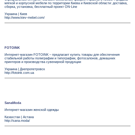
мягкой и корпусной мебели по территории Киева и Киевской области: доставка,
сборка, установка, бесплатный проект ON-Line
Украина
|
Киев
http://www.kiev-mebel.com/
FOTOINK
Интернет-магазин FOTOINK – предлагает купить товары для обеспечения
стабильной работы полиграфии и типографии, фотосалонов, домашних
принтеров и производства сувенирной продукции
Украина
|
Днепропетровск
http://fotoink.com.ua
SanaModa
Интернет-магазин женской одежды
Казахстан
|
Астана
http://sana.moda/