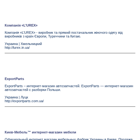
Компанія «L’UREX»
Компанія «L’UREX» - виробник та прямий постачальник жіночого одягу від
виробників з країн Європи, Туреччини та Китаю.
Украина
|
Хмельницкий
http://lurex.in.ua/
ExportParts
ExportParts – интернет-магазин автозапчастей. ExportParts — интернет-магазин
автозапчастей с разборки Польши.
Украина
|
Луцк
http://exportparts.com.ua/
Киев-Мебель™ интернет-магазин мебели
Официальный интернет магазин мебельных фабрик Украины в Киеве. Продажа