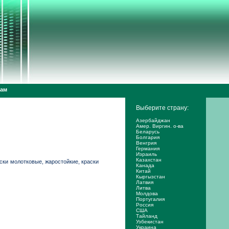
дам
Выберите страну:
Азербайджан
Амер. Виргин. о-ва
Беларусь
Болгария
Венгрия
Германия
Израиль
Казахстан
ки молотковые, жаростойкие, краски
Канада
Китай
Кыргызстан
Латвия
Литва
Молдова
Португалия
Россия
США
Тайланд
Узбекистан
Украина