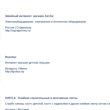
Швейный интернет- магазин ZигZаг
Электрооборудование, электронное и оптическое оборудование
Россия
|
Ставрополь
http://zigzagshvey.ru/
Игробус
Интернет-магазин детских игрушек
Беларусь
|
Минск
http://igrobus.by
SVETLA - Клейкие строительные и монтажные ленты
Стрейч пленка, скотч цветной, скотч с надписями и другие клейкие ленты оптом и 
Украина
|
Житомир