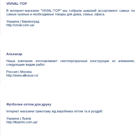
VIVIVAL-TOP
В интернет-магазине "VIVIAL-TOP" мы собрали широкий ассортимент самых по
самые нужные и необходимые товары для дома, семьи, офиса.
Украина
|
Кировоград
http://vivial.com.ua/
Алькасар
Наша компания изготавливает светопрозрачные конструкции из алюмини
следующим видам работ
Россия
|
Москва
http://www.allkasar.ru/
Футболки оптом для друку
Інтернет магазини трикотажу від виробника оптом та в роздріб
Украина
|
Львов
http://litoprint.com.ua/