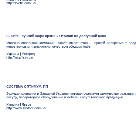
http://svetla.com.ua/
Lucaffe - лучший кофе прямо из Италии по доступной цене
Многонациональная компания Lucaffe имеет очень широкий ассортимент про
неповторимым итальянским качеством обжарки кофе.
Украина
|
Ужгород
http://lucaffe.in.ua/
СИСТЕМА ОПТИМУМ, ПП
Ведущая компания в Западной Украине, которая реализует химические реактивы 
посуду, лабораторное оборудование и мебель, сопутствующую продукцию.
Украина
|
Львов
http://www.systopt.com.ua/