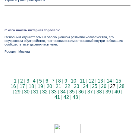
Украина
|
Днепропетровск
С чего начать интернет торговлю.
Основным «двигателем» в эволюционном развитии человечества, его
внутреннем обустройстве, построении взаимоотношений внутри небольших
сообществ, всегда являлась лень.
Россия
|
Москва
|
1
|
2
|
3
|
4
|
5
|
6
|
7
|
8
|
9
|
10
|
11
|
12
|
13
|
14
|
15
|
16
|
17
|
18
|
19
|
20
|
21
|
22
|
23
|
24
|
25
|
26
|
27
|
28
|
29
|
30
|
31
|
32
|
33
|
34
|
35
|
36
|
37
|
38
|
39
|
40
|
41
|
42
|
43
|