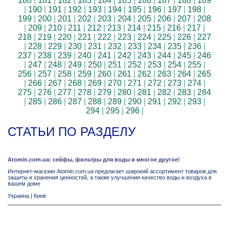
180
|
181
|
182
|
183
|
184
|
185
|
186
|
187
|
188
|
189
|
190
|
191
|
192
|
193
|
194
|
195
|
196
|
197
|
198
|
199
|
200
|
201
|
202
|
203
|
204
|
205
|
206
|
207
|
208
|
209
|
210
|
211
|
212
|
213
|
214
|
215
|
216
|
217
|
218
|
219
|
220
|
221
|
222
|
223
|
224
|
225
|
226
|
227
|
228
|
229
|
230
|
231
|
232
|
233
|
234
|
235
|
236
|
237
|
238
|
239
|
240
|
241
|
242
|
243
|
244
|
245
|
246
|
247
|
248
|
249
|
250
|
251
|
252
|
253
|
254
|
255
|
256
|
257
|
258
|
259
|
260
|
261
|
262
|
263
|
264
|
265
|
266
|
267
|
268
|
269
|
270
|
271
|
272
|
273
|
274
|
275
|
276
|
277
|
278
|
279
|
280
|
281
|
282
|
283
|
284
|
285
|
286
|
287
|
288
|
289
|
290
|
291
|
292
|
293
|
294
|
295
|
296
|
СТАТЬИ ПО РАЗДЕЛУ
Atomin.com.ua: сейфы, фильтры для воды и многое другое!
Интернет-магазин Atomin.com.ua предлагает широкий ассортимент товаров для
защиты и хранения ценностей, а также улучшения качество воды и воздуха в
вашем доме
Украина
|
Киев