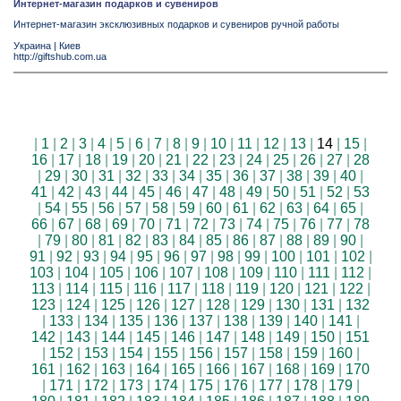
Интернет-магазин подарков и сувениров
Интернет-магазин эксклюзивных подарков и сувениров ручной работы
Украина
|
Киев
http://giftshub.com.ua
|
1
|
2
|
3
|
4
|
5
|
6
|
7
|
8
|
9
|
10
|
11
|
12
|
13
|
14
|
15
|
16
|
17
|
18
|
19
|
20
|
21
|
22
|
23
|
24
|
25
|
26
|
27
|
28
|
29
|
30
|
31
|
32
|
33
|
34
|
35
|
36
|
37
|
38
|
39
|
40
|
41
|
42
|
43
|
44
|
45
|
46
|
47
|
48
|
49
|
50
|
51
|
52
|
53
|
54
|
55
|
56
|
57
|
58
|
59
|
60
|
61
|
62
|
63
|
64
|
65
|
66
|
67
|
68
|
69
|
70
|
71
|
72
|
73
|
74
|
75
|
76
|
77
|
78
|
79
|
80
|
81
|
82
|
83
|
84
|
85
|
86
|
87
|
88
|
89
|
90
|
91
|
92
|
93
|
94
|
95
|
96
|
97
|
98
|
99
|
100
|
101
|
102
|
103
|
104
|
105
|
106
|
107
|
108
|
109
|
110
|
111
|
112
|
113
|
114
|
115
|
116
|
117
|
118
|
119
|
120
|
121
|
122
|
123
|
124
|
125
|
126
|
127
|
128
|
129
|
130
|
131
|
132
|
133
|
134
|
135
|
136
|
137
|
138
|
139
|
140
|
141
|
142
|
143
|
144
|
145
|
146
|
147
|
148
|
149
|
150
|
151
|
152
|
153
|
154
|
155
|
156
|
157
|
158
|
159
|
160
|
161
|
162
|
163
|
164
|
165
|
166
|
167
|
168
|
169
|
170
|
171
|
172
|
173
|
174
|
175
|
176
|
177
|
178
|
179
|