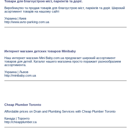
Товари для благоустрою міст, паркінгів та доріг.
Виробництво та продаж товарів для благоустрою міст, паркінгів та доріг. Широкий
асортимент товарів на нашому сайті
Украина
|
Киев
http://www.avto-parking.com.ua
Интернет магазин детских товаров Minibaby
Наш интернет магазин Mini Baby.com.ua предлагает широкий ассортимент
товаров для детей. Каталог нашего магазина просто поражает разнообразием
ассортимента.
Украина
|
Львов
http://minibaby.com.ua
Cheap Plumber Toronto
Affordable prices on Drain and Plumbing Services with Cheap Plumber Toronto
Канада
|
Торонто
http://cheapplumber.ca