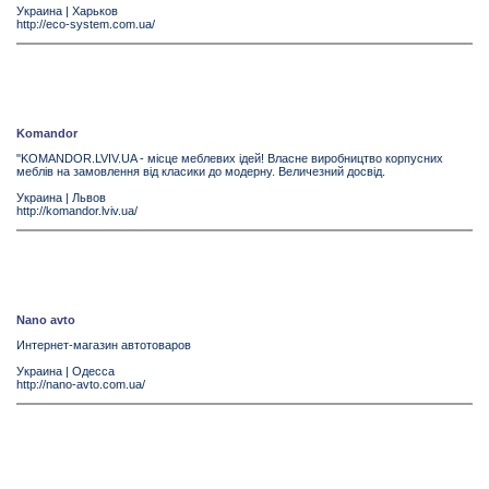
Украина
|
Харьков
http://eco-system.com.ua/
Komandor
"KOMANDOR.LVIV.UA - місце меблевих ідей! Власне виробництво корпусних
меблів на замовлення від класики до модерну. Величезний досвід.
Украина
|
Львов
http://komandor.lviv.ua/
Nano avto
Интернет-магазин автотоваров
Украина
|
Одесса
http://nano-avto.com.ua/