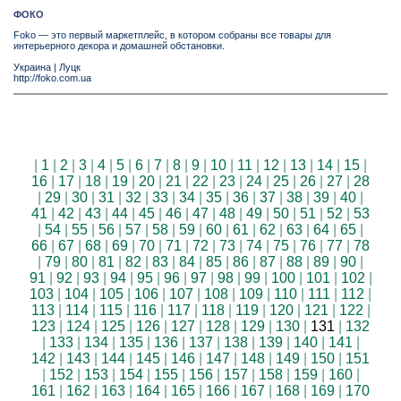
ФОКО
Foko — это первый маркетплейс, в котором собраны все товары для
интерьерного декора и домашней обстановки.
Украина
|
Луцк
http://foko.com.ua
|
1
|
2
|
3
|
4
|
5
|
6
|
7
|
8
|
9
|
10
|
11
|
12
|
13
|
14
|
15
|
16
|
17
|
18
|
19
|
20
|
21
|
22
|
23
|
24
|
25
|
26
|
27
|
28
|
29
|
30
|
31
|
32
|
33
|
34
|
35
|
36
|
37
|
38
|
39
|
40
|
41
|
42
|
43
|
44
|
45
|
46
|
47
|
48
|
49
|
50
|
51
|
52
|
53
|
54
|
55
|
56
|
57
|
58
|
59
|
60
|
61
|
62
|
63
|
64
|
65
|
66
|
67
|
68
|
69
|
70
|
71
|
72
|
73
|
74
|
75
|
76
|
77
|
78
|
79
|
80
|
81
|
82
|
83
|
84
|
85
|
86
|
87
|
88
|
89
|
90
|
91
|
92
|
93
|
94
|
95
|
96
|
97
|
98
|
99
|
100
|
101
|
102
|
103
|
104
|
105
|
106
|
107
|
108
|
109
|
110
|
111
|
112
|
113
|
114
|
115
|
116
|
117
|
118
|
119
|
120
|
121
|
122
|
123
|
124
|
125
|
126
|
127
|
128
|
129
|
130
|
131
|
132
|
133
|
134
|
135
|
136
|
137
|
138
|
139
|
140
|
141
|
142
|
143
|
144
|
145
|
146
|
147
|
148
|
149
|
150
|
151
|
152
|
153
|
154
|
155
|
156
|
157
|
158
|
159
|
160
|
161
|
162
|
163
|
164
|
165
|
166
|
167
|
168
|
169
|
170