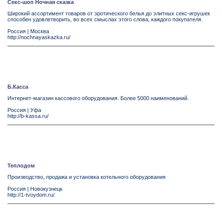
Секс-шоп Ночная сказка
Широкий ассортимент товаров от эротического белья до элитных секс-игрушек
способен удовлетворить, во всех смыслах этого слова, каждого покупателя.
Россия
|
Москва
http://nochnayaskazka.ru/
Б.Касса
Интернет-магазин кассового оборудования. Более 5000 наименований.
Россия
|
Уфа
http://b-kassa.ru/
Теплодом
Производство, продажа и установка котельного оборудования
Россия
|
Новокузнецк
http://1-tvoydom.ru/