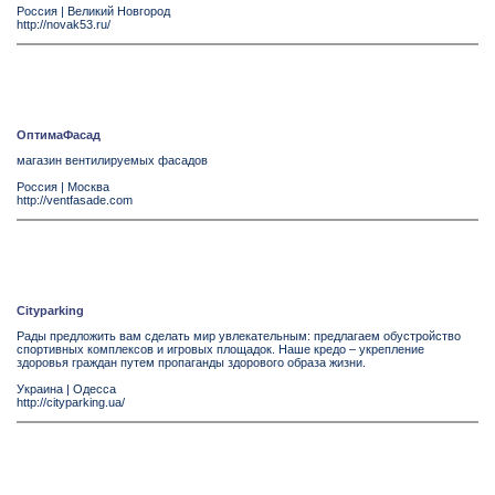
Россия
|
Великий Новгород
http://novak53.ru/
ОптимаФасад
магазин вентилируемых фасадов
Россия
|
Москва
http://ventfasade.com
Cityparking
Рады предложить вам сделать мир увлекательным: предлагаем обустройство
спортивных комплексов и игровых площадок. Наше кредо – укрепление
здоровья граждан путем пропаганды здорового образа жизни.
Украина
|
Одесса
http://cityparking.ua/