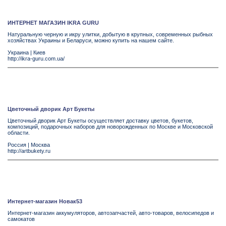
ИНТЕРНЕТ МАГАЗИН IKRA GURU
Натуральную черную и икру улитки, добытую в крупных, современных рыбных
хозяйствах Украины и Беларуси, можно купить на нашем сайте.
Украина
|
Киев
http://ikra-guru.com.ua/
Цветочный дворик Арт Букеты
Цветочный дворик Арт Букеты осуществляет доставку цветов, букетов,
композиций, подарочных наборов для новорожденных по Москве и Московской
области.
Россия
|
Москва
http://artbukety.ru
Интернет-магазин Новак53
Интернет-магазин аккумуляторов, автозапчастей, авто-товаров, велосипедов и
самокатов